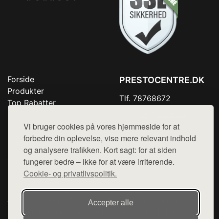
Forside
PRESTOCENTRE.DK
Produkter
Tlf. 78768672
Top Rabatter
Mail:
hej@want.dk
Kontakt
Vi bruger cookies på vores hjemmeside for at
Cookie- og privatlivspolitik
forbedre din oplevelse, vise mere relevant indhold
og analysere trafikken. Kort sagt: for at siden
fungerer bedre – ikke for at være irriterende.
Cookie- og privatlivspolitik.
Denne side er en del af want.dk, der udgiver en række
hjemmesider med præsentation af forskellige produkter fra
diverse webshops. Der sælges ikke varer fra denne side - vi
Accepter alle
henviser til de shops, som sælger varen. Vi har heller ikke