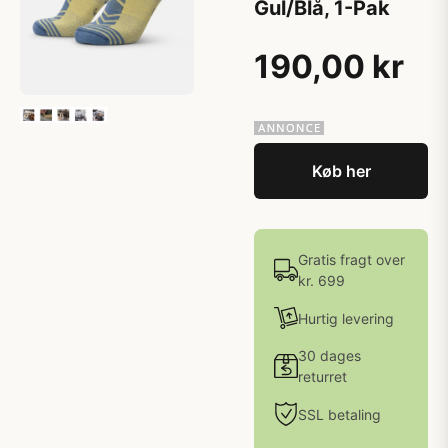
Gul/Blå, 1-Pak
190,00 kr
Køb her
Gratis fragt over
kr. 699
Hurtig levering
30 dages
returret
SSL betaling