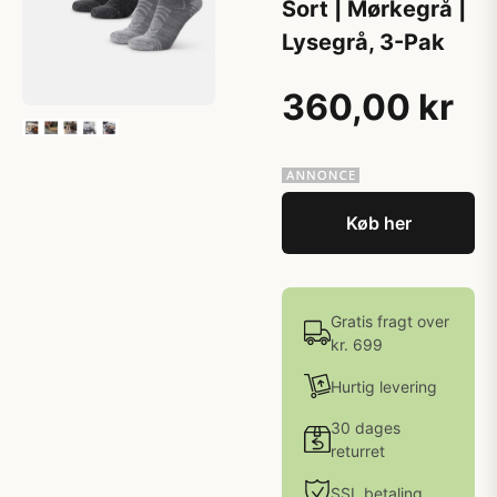
Sort | Mørkegrå |
Lysegrå, 3-Pak
360,00 kr
Køb her
Gratis fragt over
kr. 699
Hurtig levering
30 dages
returret
SSL betaling