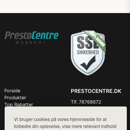
Forside
PRESTOCENTRE.DK
Produkter
Tlf. 78768672
Top Rabatter
Mail:
hej@want.dk
Kontakt
Vi bruger cookies på vores hjemmeside for at
Cookie- og privatlivspolitik
forbedre din oplevelse, vise mere relevant indhold