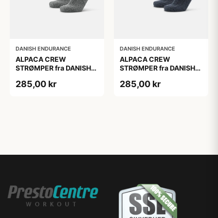
DANISH ENDURANCE
DANISH ENDURANCE
ALPACA CREW
ALPACA CREW
STRØMPER fra DANISH
STRØMPER fra DANISH
ENDURANCE, 2-Pak, 35-
ENDURANCE, 2-Pak, 35-
285,00 kr
285,00 kr
38, Varm og åndbar
38, Varm og åndbar
alpaka-uldblanding,
alpaka-uldblanding,
Oeko-Tex certificeret
Oeko-Tex certificeret