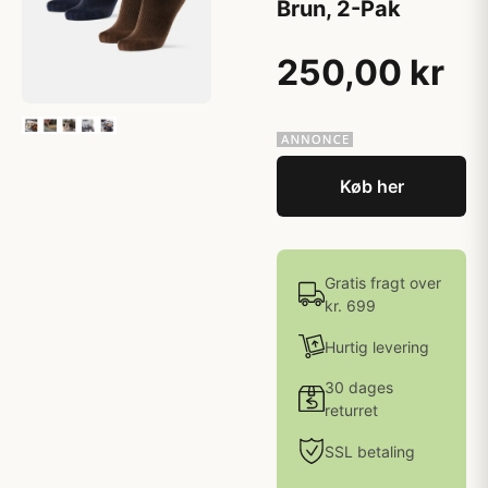
Brun, 2-Pak
250,00 kr
Køb her
Gratis fragt over
kr. 699
Hurtig levering
30 dages
returret
SSL betaling