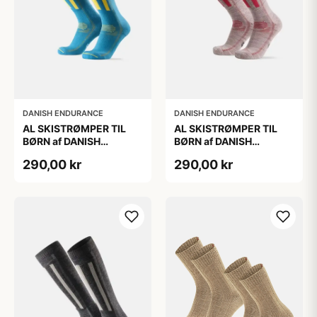
DANISH ENDURANCE
DANISH ENDURANCE
AL SKISTRØMPER TIL
AL SKISTRØMPER TIL
BØRN af DANISH
BØRN af DANISH
ENDURANCE, Blå/Gul,
ENDURANCE,
290,00 kr
290,00 kr
35-38
Lysegrå/Lyserød, 35-38