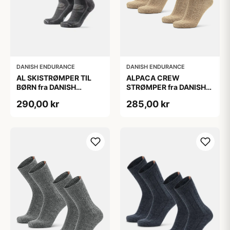
DANISH ENDURANCE
DANISH ENDURANCE
AL SKISTRØMPER TIL
ALPACA CREW
BØRN fra DANISH
STRØMPER fra DANISH
ENDURANCE,
ENDURANCE, 2-Pak, 35-
290,00 kr
285,00 kr
Mørkegrå/Lysegrå, 35-
38, Varm og åndbar
38
alpaka-uldblanding,
Oeko-Tex certificeret