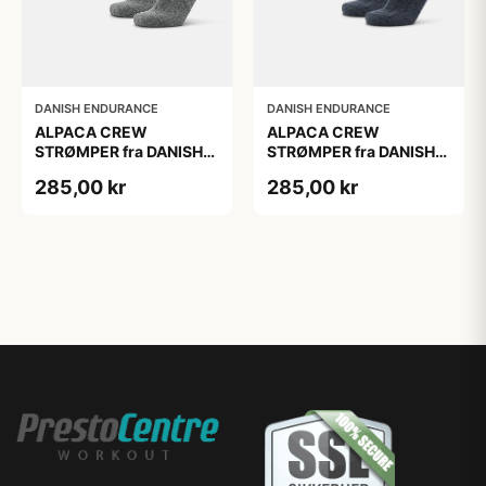
DANISH ENDURANCE
DANISH ENDURANCE
ALPACA CREW
ALPACA CREW
STRØMPER fra DANISH
STRØMPER fra DANISH
ENDURANCE, 2-Pak, 35-
ENDURANCE, 2-Pak, 35-
285,00 kr
285,00 kr
38, Varm og åndbar
38, Varm og åndbar
alpaka-uldblanding,
alpaka-uldblanding,
Oeko-Tex certificeret
Oeko-Tex certificeret