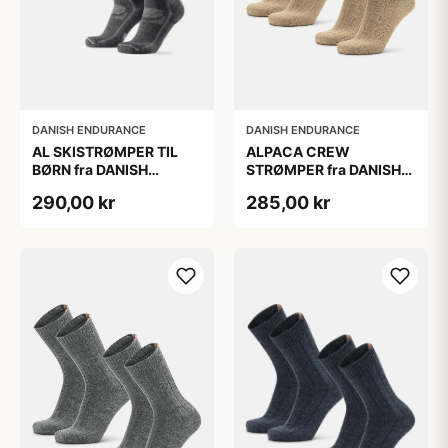
DANISH ENDURANCE
DANISH ENDURANCE
AL SKISTRØMPER TIL
ALPACA CREW
BØRN fra DANISH
STRØMPER fra DANISH
ENDURANCE,
ENDURANCE, 2-Pak, 35-
290,00 kr
285,00 kr
Mørkegrå/Lysegrå, 35-
38, Varm og åndbar
38
alpaka-uldblanding,
Oeko-Tex certificeret