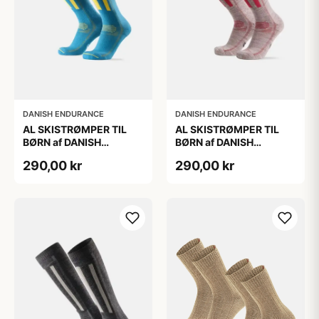
DANISH ENDURANCE
DANISH ENDURANCE
AL SKISTRØMPER TIL
AL SKISTRØMPER TIL
BØRN af DANISH
BØRN af DANISH
ENDURANCE, Blå/Gul,
ENDURANCE,
290,00 kr
290,00 kr
35-38
Lysegrå/Lyserød, 35-38