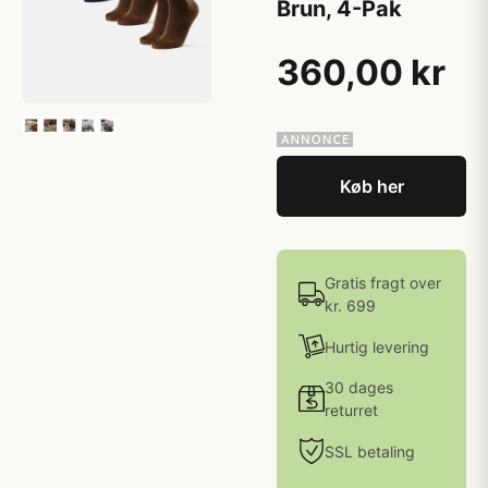
Brun, 4-Pak
360,00 kr
Køb her
Gratis fragt over
kr. 699
Hurtig levering
30 dages
returret
SSL betaling