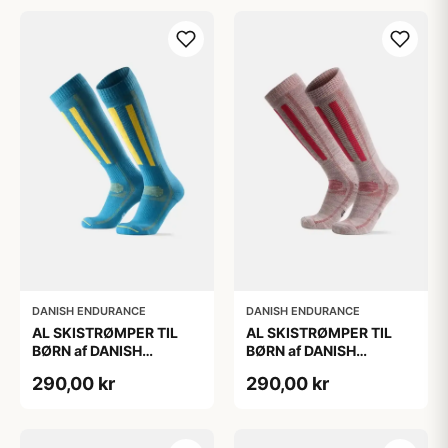
DANISH ENDURANCE
DANISH ENDURANCE
AL SKISTRØMPER TIL
AL SKISTRØMPER TIL
BØRN af DANISH
BØRN af DANISH
ENDURANCE, Blå/Gul,
ENDURANCE,
290,00 kr
290,00 kr
35-38
Lysegrå/Lyserød, 35-38