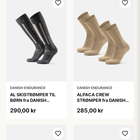
DANISH ENDURANCE
DANISH ENDURANCE
AL SKISTRØMPER TIL
ALPACA CREW
BØRN fra DANISH
STRØMPER fra DANISH
ENDURANCE,
ENDURANCE, 2-Pak, 35-
290,00 kr
285,00 kr
Mørkegrå/Lysegrå, 35-
38, Varm og åndbar
38
alpaka-uldblanding,
Oeko-Tex certificeret