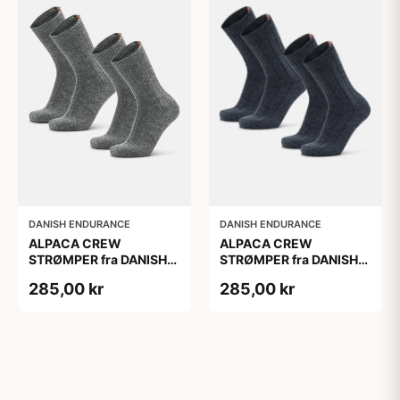
DANISH ENDURANCE
DANISH ENDURANCE
ALPACA CREW
ALPACA CREW
STRØMPER fra DANISH
STRØMPER fra DANISH
ENDURANCE, 2-Pak, 35-
ENDURANCE, 2-Pak, 35-
285,00 kr
285,00 kr
38, Varm og åndbar
38, Varm og åndbar
alpaka-uldblanding,
alpaka-uldblanding,
Oeko-Tex certificeret
Oeko-Tex certificeret