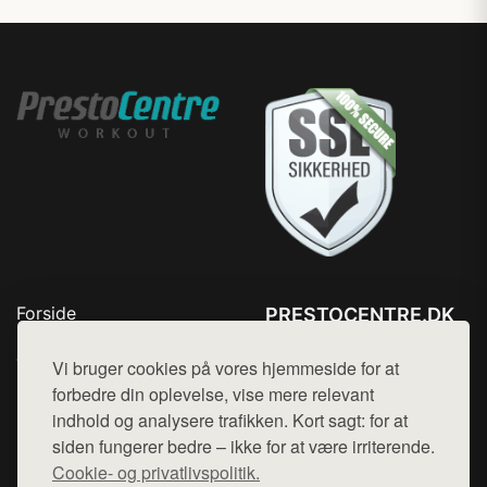
Forside
PRESTOCENTRE.DK
Produkter
Tlf. 78768672
Top Rabatter
Vi bruger cookies på vores hjemmeside for at
Mail:
hej@want.dk
Kontakt
forbedre din oplevelse, vise mere relevant
indhold og analysere trafikken. Kort sagt: for at
Cookie- og privatlivspolitik
siden fungerer bedre – ikke for at være irriterende.
Cookie- og privatlivspolitik.