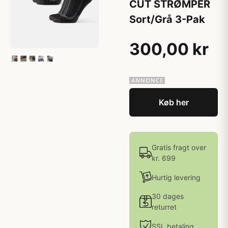
CUT STRØMPER
Sort/Grå 3-Pak
300,00 kr
Køb her
Gratis fragt over
kr. 699
Hurtig levering
30 dages
returret
SSL betaling