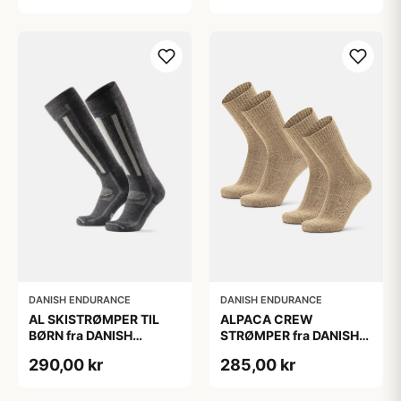
DANISH ENDURANCE
DANISH ENDURANCE
AL SKISTRØMPER TIL
ALPACA CREW
BØRN fra DANISH
STRØMPER fra DANISH
ENDURANCE,
ENDURANCE, 2-Pak, 35-
290,00 kr
285,00 kr
Mørkegrå/Lysegrå, 35-
38, Varm og åndbar
38
alpaka-uldblanding,
Oeko-Tex certificeret