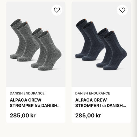
DANISH ENDURANCE
DANISH ENDURANCE
ALPACA CREW
ALPACA CREW
STRØMPER fra DANISH
STRØMPER fra DANISH
ENDURANCE, 2-Pak, 35-
ENDURANCE, 2-Pak, 35-
285,00 kr
285,00 kr
38, Varm og åndbar
38, Varm og åndbar
alpaka-uldblanding,
alpaka-uldblanding,
Oeko-Tex certificeret
Oeko-Tex certificeret