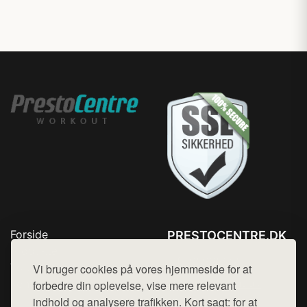
Forside
PRESTOCENTRE.DK
Produkter
Tlf. 78768672
Top Rabatter
Vi bruger cookies på vores hjemmeside for at
Mail:
hej@want.dk
Kontakt
forbedre din oplevelse, vise mere relevant
indhold og analysere trafikken. Kort sagt: for at