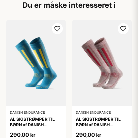
Du er måske interesseret i
DANISH ENDURANCE
DANISH ENDURANCE
AL SKISTRØMPER TIL
AL SKISTRØMPER TIL
BØRN af DANISH
BØRN af DANISH
ENDURANCE, Blå/Gul,
ENDURANCE,
290,00 kr
290,00 kr
35-38
Lysegrå/Lyserød, 35-38