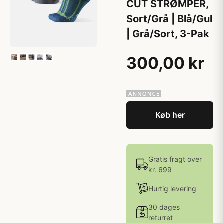
CUT STRØMPER,
Sort/Grå | Blå/Gul
| Grå/Sort, 3-Pak
300,00 kr
Køb her
Gratis fragt over
kr. 699
Hurtig levering
30 dages
returret