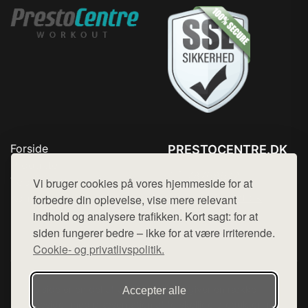
Forside
PRESTOCENTRE.DK
Produkter
Tlf. 78768672
Top Rabatter
Vi bruger cookies på vores hjemmeside for at
Mail:
hej@want.dk
Kontakt
forbedre din oplevelse, vise mere relevant
indhold og analysere trafikken. Kort sagt: for at
Cookie- og privatlivspolitik
siden fungerer bedre – ikke for at være irriterende.
Cookie- og privatlivspolitik.
Denne side er en del af want.dk, der udgiver en række
Accepter alle
hjemmesider med præsentation af forskellige produkter fra