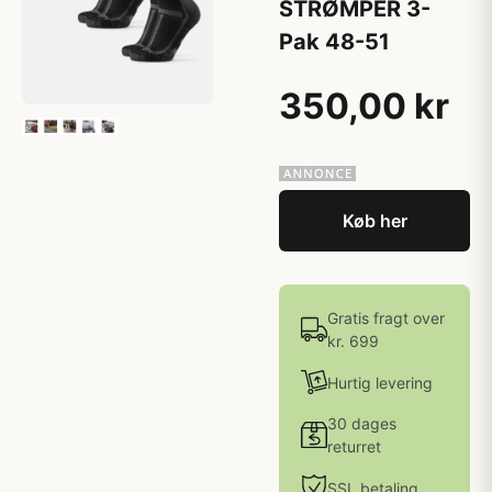
STRØMPER 3-
Pak 48-51
350,00 kr
Køb her
Gratis fragt over
kr. 699
Hurtig levering
30 dages
returret
SSL betaling