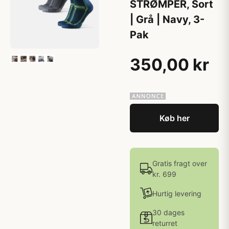
STRØMPER, Sort
| Grå | Navy, 3-
Pak
350,00 kr
Køb her
Gratis fragt over
kr. 699
Hurtig levering
30 dages
returret