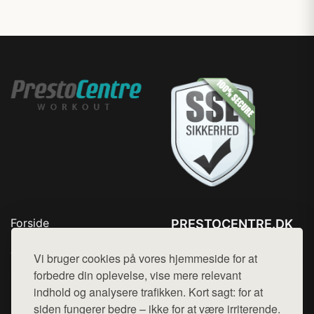
Forside
PRESTOCENTRE.DK
Produkter
Tlf. 78768672
Top Rabatter
Vi bruger cookies på vores hjemmeside for at
Mail:
hej@want.dk
Kontakt
forbedre din oplevelse, vise mere relevant
indhold og analysere trafikken. Kort sagt: for at
Cookie- og privatlivspolitik
siden fungerer bedre – ikke for at være irriterende.