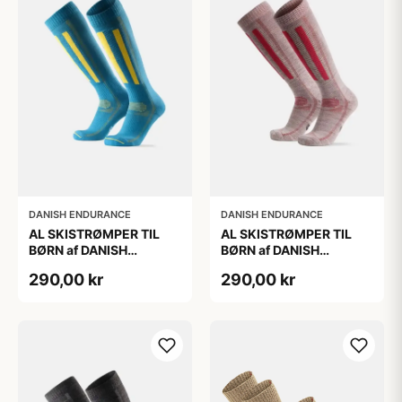
DANISH ENDURANCE
DANISH ENDURANCE
AL SKISTRØMPER TIL
AL SKISTRØMPER TIL
BØRN af DANISH
BØRN af DANISH
ENDURANCE, Blå/Gul,
ENDURANCE,
290,00 kr
290,00 kr
35-38
Lysegrå/Lyserød, 35-38