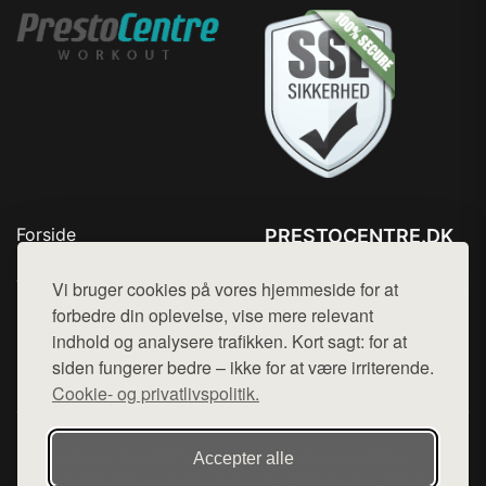
Forside
PRESTOCENTRE.DK
Produkter
Tlf. 78768672
Top Rabatter
Vi bruger cookies på vores hjemmeside for at
Mail:
hej@want.dk
Kontakt
forbedre din oplevelse, vise mere relevant
indhold og analysere trafikken. Kort sagt: for at
Cookie- og privatlivspolitik
siden fungerer bedre – ikke for at være irriterende.
Cookie- og privatlivspolitik.
Denne side er en del af want.dk, der udgiver en række
Accepter alle
hjemmesider med præsentation af forskellige produkter fra