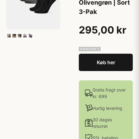
Olivengrøn | Sort
3-Pak
295,00 kr
Køb her
Gratis fragt over
kr. 699
Hurtig levering
30 dages
returret
SSL betaling