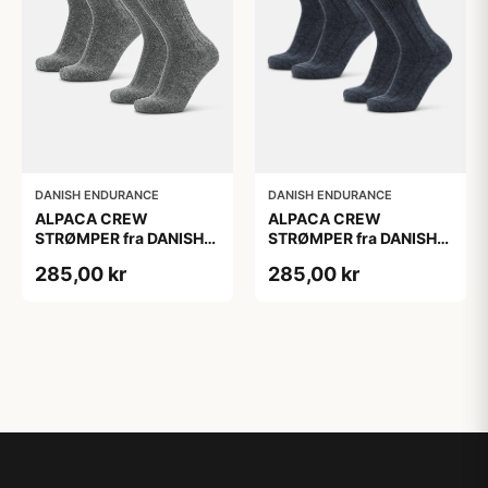
DANISH ENDURANCE
DANISH ENDURANCE
ALPACA CREW
ALPACA CREW
STRØMPER fra DANISH
STRØMPER fra DANISH
ENDURANCE, 2-Pak, 35-
ENDURANCE, 2-Pak, 35-
285,00 kr
285,00 kr
38, Varm og åndbar
38, Varm og åndbar
alpaka-uldblanding,
alpaka-uldblanding,
Oeko-Tex certificeret
Oeko-Tex certificeret