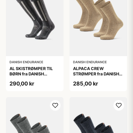
DANISH ENDURANCE
DANISH ENDURANCE
AL SKISTRØMPER TIL
ALPACA CREW
BØRN fra DANISH
STRØMPER fra DANISH
ENDURANCE,
ENDURANCE, 2-Pak, 35-
290,00 kr
285,00 kr
Mørkegrå/Lysegrå, 35-
38, Varm og åndbar
38
alpaka-uldblanding,
Oeko-Tex certificeret