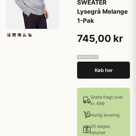
SWEATER
Lysegrå Melange
1-Pak
745,00 kr
Køb her
Gratis fragt over
kr. 699
Hurtig levering
30 dages
returret