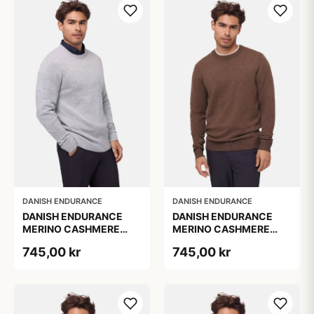
DANISH ENDURANCE
DANISH ENDURANCE
DANISH ENDURANCE
DANISH ENDURANCE
MERINO CASHMERE
MERINO CASHMERE
SWEATER Lysegrå
SWEATER, Brun, 1-Pak
745,00 kr
745,00 kr
Melange 1-Pak