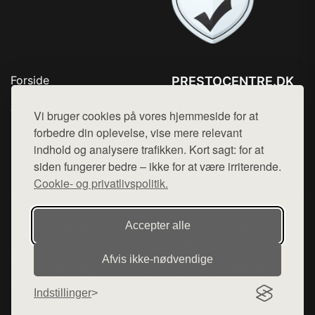
Forside
PRESTOCENTRE.DK
Produkter
Tlf. 78768672
Top Rabatter
Vi bruger cookies på vores hjemmeside for at
Mail:
hej@want.dk
Kontakt
forbedre din oplevelse, vise mere relevant
indhold og analysere trafikken. Kort sagt: for at
Cookie- og privatlivspolitik
siden fungerer bedre – ikke for at være irriterende.
Cookie- og privatlivspolitik.
Denne side er en del af want.dk, der udgiver en række
Accepter alle
hjemmesider med præsentation af forskellige produkter fra
diverse webshops. Der sælges ikke varer fra denne side - vi
Afvis ikke‑nødvendige
henviser til de shops, som sælger varen. Vi har heller ikke
varerne på lager.
Indstillinger