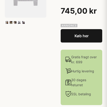
745,00 kr
Køb her
Gratis fragt over
kr. 699
Hurtig levering
30 dages
returret
SSL betaling