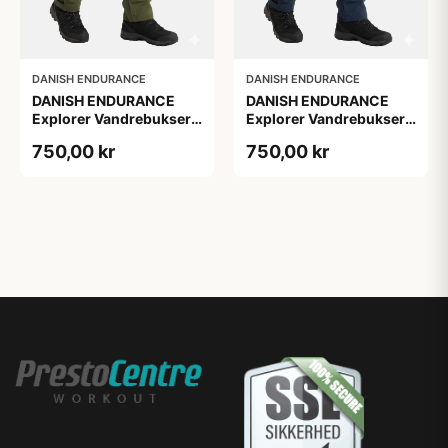
DANISH ENDURANCE
DANISH ENDURANCE
DANISH ENDURANCE
DANISH ENDURANCE
Explorer Vandrebukser,
Explorer Vandrebukser,
M, 1-Pak, Ripstop,
M, 1-Pak, Ripstop,
750,00 kr
750,00 kr
Vandafvisende, Softshell
Vandafvisende, Softshell