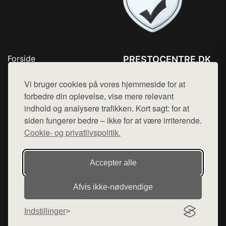
Forside
PRESTOCENTRE.DK
Produkter
Tlf. 78768672
Top Rabatter
Vi bruger cookies på vores hjemmeside for at
Mail:
hej@want.dk
Kontakt
forbedre din oplevelse, vise mere relevant
indhold og analysere trafikken. Kort sagt: for at
Cookie- og privatlivspolitik
siden fungerer bedre – ikke for at være irriterende.
Cookie- og privatlivspolitik.
Denne side er en del af want.dk, der udgiver en række
Accepter alle
hjemmesider med præsentation af forskellige produkter fra
diverse webshops. Der sælges ikke varer fra denne side - vi
Afvis ikke‑nødvendige
henviser til de shops, som sælger varen. Vi har heller ikke
varerne på lager.
Indstillinger