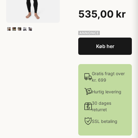
535,00 kr
Køb her
Gratis fragt over
kr. 699
Hurtig levering
30 dages
returret
SSL betaling