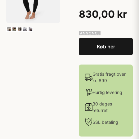
830,00 kr
Køb her
Gratis fragt over
kr. 699
Hurtig levering
30 dages
returret
SSL betaling