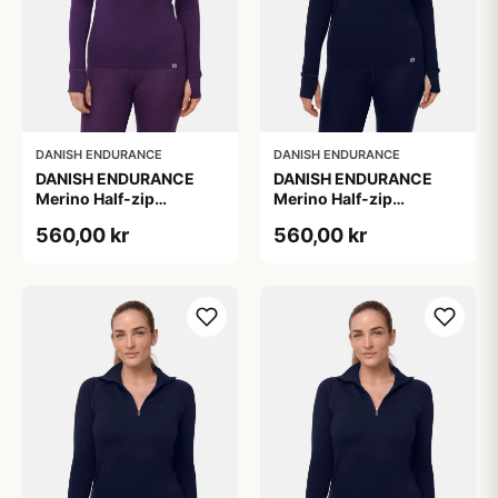
DANISH ENDURANCE
DANISH ENDURANCE
DANISH ENDURANCE
DANISH ENDURANCE
Merino Half-zip
Merino Half-zip
Skibunadtrøje, Lærred,
Skibunadtrøje, Mørk
560,00 kr
560,00 kr
Størrelse L
Marineblå Størrelse M