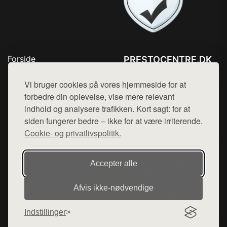
Forside
PRESTOCENTRE.DK
Produkter
Tlf. 78768672
Top Rabatter
Vi bruger cookies på vores hjemmeside for at
Mail:
hej@want.dk
Kontakt
forbedre din oplevelse, vise mere relevant
indhold og analysere trafikken. Kort sagt: for at
Cookie- og privatlivspolitik
siden fungerer bedre – ikke for at være irriterende.
Cookie- og privatlivspolitik.
Denne side er en del af want.dk, der udgiver en række
Accepter alle
hjemmesider med præsentation af forskellige produkter fra
diverse webshops. Der sælges ikke varer fra denne side - vi
Afvis ikke‑nødvendige
henviser til de shops, som sælger varen. Vi har heller ikke
varerne på lager.
Indstillinger