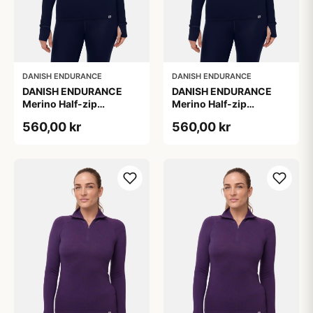
DANISH ENDURANCE
DANISH ENDURANCE
DANISH ENDURANCE
DANISH ENDURANCE
Merino Half-zip
Merino Half-zip
Skibunadtrøje, Mørk
Skibunadtrøje, Mørk
560,00 kr
560,00 kr
Marineblå Størrelse M
Marineblå Størrelse M