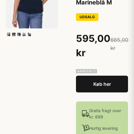
Marineblå M
UDSALG
595,00
665,00
kr
kr
Køb her
Gratis fragt over
kr. 699
Hurtig levering