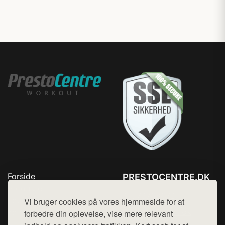
Forside
PRESTOCENTRE.DK
Produkter
Tlf. 78768672
Top Rabatter
Vi bruger cookies på vores hjemmeside for at
Mail:
hej@want.dk
Kontakt
forbedre din oplevelse, vise mere relevant