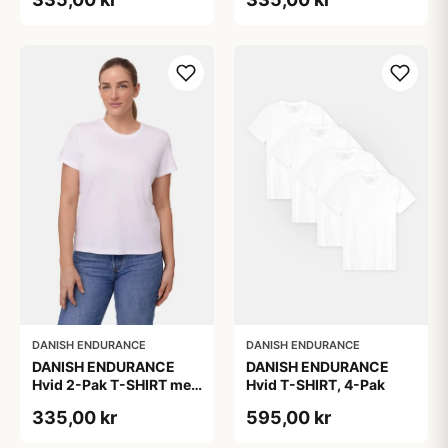
Bomuld
Bomuld
DANISH ENDURANCE
DANISH ENDURANCE
DANISH ENDURANCE
DANISH ENDURANCE
Hvid 2-Pak T-SHIRT med
Hvid T-SHIRT, 4-Pak
Modal og Økologisk
335,00 kr
595,00 kr
Bomuld