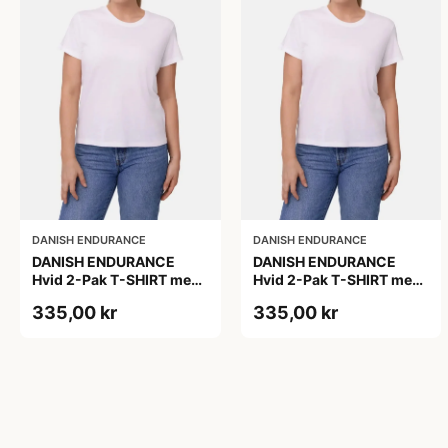
DANISH ENDURANCE
DANISH ENDURANCE
DANISH ENDURANCE
DANISH ENDURANCE
Hvid 2-Pak T-SHIRT med
Hvid 2-Pak T-SHIRT med
Modal og Økologisk
Modal og Økologisk
335,00 kr
335,00 kr
Bomuld
Bomuld