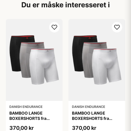
Du er måske interesseret i
DANISH ENDURANCE
DANISH ENDURANCE
BAMBOO LANGE
BAMBOO LANGE
BOXERSHORTS fra
BOXERSHORTS fra
DANISH ENDURANCE -
DANISH ENDURANCE -
370,00 kr
370,00 kr
Sort/Rød | Grå | Hvid 3-
Sort/Rød | Grå | Hvid 3-