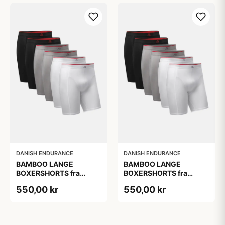
DANISH ENDURANCE
DANISH ENDURANCE
BAMBOO LANGE
BAMBOO LANGE
BOXERSHORTS fra
BOXERSHORTS fra
DANISH ENDURANCE -
DANISH ENDURANCE -
550,00 kr
550,00 kr
Sort/Rød | Grå | Hvid 6-
Sort/Rød | Grå | Hvid 6-
Pak
Pak