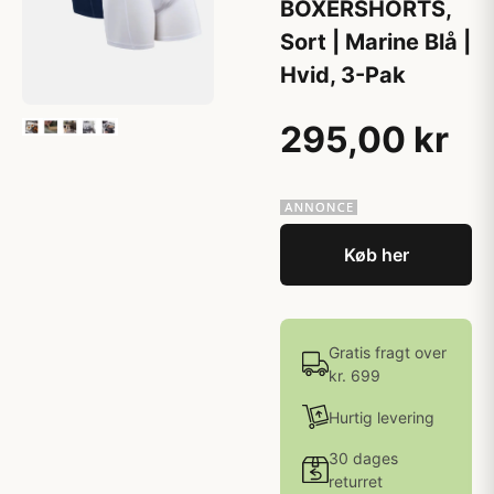
BOXERSHORTS,
Sort | Marine Blå |
Hvid, 3-Pak
295,00 kr
Køb her
Gratis fragt over
kr. 699
Hurtig levering
30 dages
returret