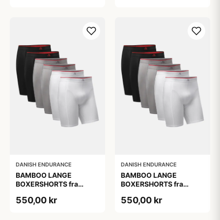
Pak
Pak
DANISH ENDURANCE
DANISH ENDURANCE
BAMBOO LANGE
BAMBOO LANGE
BOXERSHORTS fra
BOXERSHORTS fra
DANISH ENDURANCE -
DANISH ENDURANCE -
550,00 kr
550,00 kr
Sort/Rød | Grå | Hvid 6-
Sort/Rød | Grå | Hvid 6-
Pak
Pak