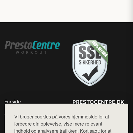
Forside
PRESTOCENTRE.DK
Produkter
Tlf. 78768672
Top Rabatter
Vi bruger cookies på vores hjemmeside for at
Mail:
hej@want.dk
Kontakt
forbedre din oplevelse, vise mere relevant
indhold og analysere trafikken. Kort sagt: for at