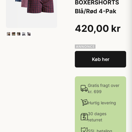
BOXERSHORTS
Blå/Rød 4-Pak
420,00 kr
Køb her
Gratis fragt over
kr. 699
Hurtig levering
30 dages
returret
SSL betaling