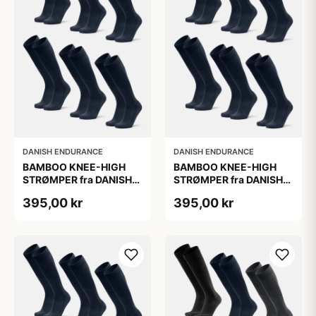
DANISH ENDURANCE
DANISH ENDURANCE
BAMBOO KNEE-HIGH
BAMBOO KNEE-HIGH
STRØMPER fra DANISH
STRØMPER fra DANISH
ENDURANCE, Marineblå,
ENDURANCE, Marineblå,
395,00 kr
395,00 kr
6-Pak, Knæhøj, Bambus,
6-Pak, Knæhøj, Bambus,
Skridsikker,
Skridsikker,
Fugtabsorberende,
Fugtabsorberende,
OEKO-TEX® STANDARD
OEKO-TEX® STANDARD
100 cert.
100 cert.