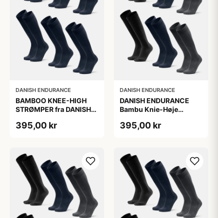
DANISH ENDURANCE
DANISH ENDURANCE
BAMBOO KNEE-HIGH
DANISH ENDURANCE
STRØMPER fra DANISH
Bambu Knie-Høje
ENDURANCE, Marineblå,
Strømper, Sort | Grå |
395,00 kr
395,00 kr
6-Pak, Knæhøj, Bambus,
Navy Blå, 6-Pak
Skridsikker,
Fugtabsorberende,
OEKO-TEX® STANDARD
100 cert.