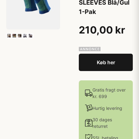
SLEEVES Blå/Gul
1-Pak
210,00 kr
Køb her
Gratis fragt over
kr. 699
Hurtig levering
30 dages
returret
SSL betaling