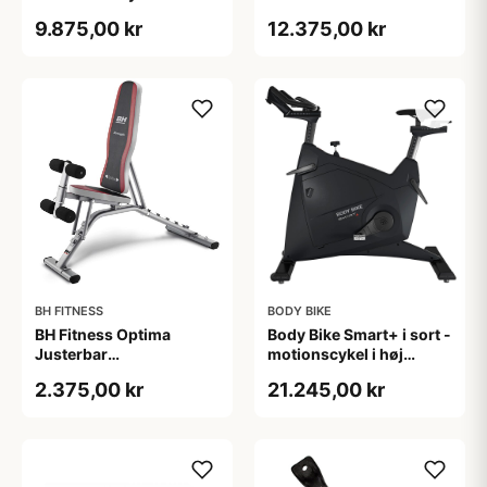
Skærm
Motionscykel
9.875,00 kr
12.375,00 kr
BH FITNESS
BODY BIKE
BH Fitness Optima
Body Bike Smart+ i sort -
Justerbar
motionscykel i høj
Træningsbænk
kvalitet. Spinningcykel
2.375,00 kr
21.245,00 kr
til både professionel og
hjemme brug