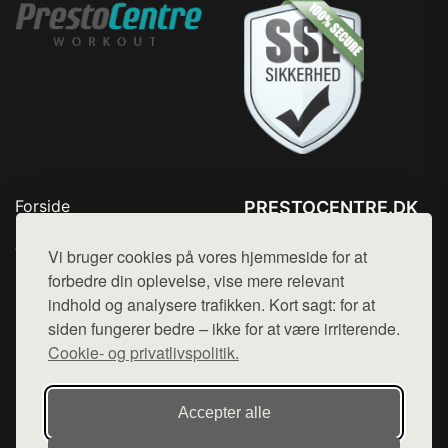
Forside
PRESTOCENTRE.DK
Produkter
Tlf. 78768672
Top Rabatter
Vi bruger cookies på vores hjemmeside for at
Mail:
hej@want.dk
Kontakt
forbedre din oplevelse, vise mere relevant
indhold og analysere trafikken. Kort sagt: for at
Cookie- og privatlivspolitik
siden fungerer bedre – ikke for at være irriterende.
Cookie- og privatlivspolitik.
Denne side er en del af want.dk, der udgiver en række
Accepter alle
hjemmesider med præsentation af forskellige produkter fra