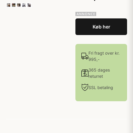
Køb her
Fri fragt over kr.
995,-
365 dages
returret
SSL betaling