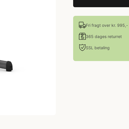
Fri fragt over kr. 995,-
365 dages returret
SSL betaling