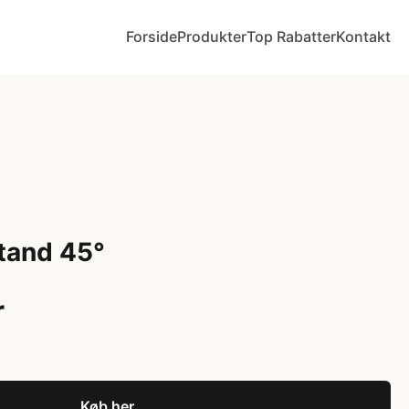
Forside
Produkter
Top Rabatter
Kontakt
tand 45°
r
Køb her