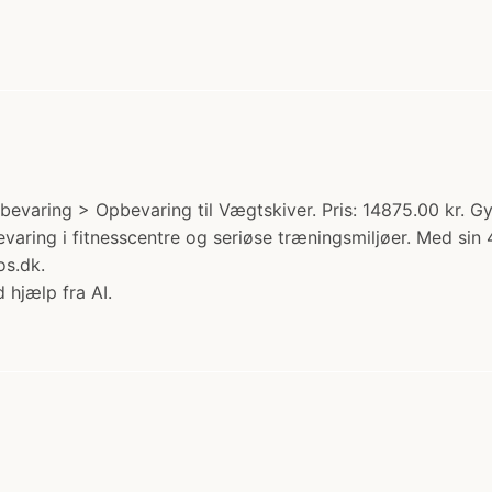
evaring > Opbevaring til Vægtskiver. Pris: 14875.00 kr. 
evaring i fitnesscentre og seriøse træningsmiljøer. Med si
os.dk.
 hjælp fra AI.