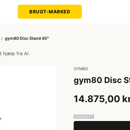
BRUGT-MARKED
/
gym80 Disc Stand 45°
 hjælp fra AI.
GYM80
gym80 Disc S
14.875,00 k