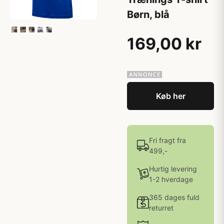
Børn, blå
169,00 kr
Køb her
Fri fragt fra
499,-
Hurtig levering
1-2 hverdage
365 dages fuld
returret