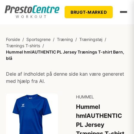
BRUGT-MARKED
Forside
/
Sportsgrene
/
Træning
/
Træningstøj
/
Trænings T-shirts
/
Hummel hmlAUTHENTIC PL Jersey Trænings T-shirt Børn,
blå
Dele af indholdet på denne side kan være genereret
med hjælp fra AI.
HUMMEL
Hummel
hmlAUTHENTIC
PL Jersey
Trænings T-shirt