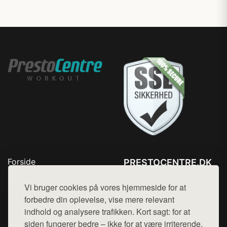
Forside
PRESTOCENTRE.DK
Produkter
Tlf. 78768672
Top Rabatter
Vi bruger cookies på vores hjemmeside for at
Mail:
hej@want.dk
Kontakt
forbedre din oplevelse, vise mere relevant
indhold og analysere trafikken. Kort sagt: for at
Cookie- og privatlivspolitik
siden fungerer bedre – ikke for at være irriterende.