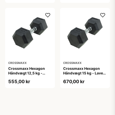
styrketræning
for godt greb - Til
crossfit og
styrketræning
CROSSMAXX
CROSSMAXX
Crossmaxx Hexagon
Crossmaxx Hexagon
Håndvægt 12,5 kg -
Håndvægt 15 kg - Lavet i
Lavet i støbejern, belagt
støbejern, belagt med
555,00 kr
670,00 kr
med gummi - Riflet
gummi - Riflet håndtag
håndtag for godt greb -
for godt greb - Til
Til crossfit og
crossfit og
styrketræning
styrketræning