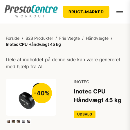
BRUGT-MARKED
Forside
/
B2B Produkter
/
Frie Vægte
/
Håndvægte
/
Inotec CPU Håndvægt 45 kg
Dele af indholdet på denne side kan være genereret
med hjælp fra AI.
INOTEC
Inotec CPU
-40%
Håndvægt 45 kg
UDSALG