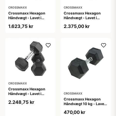
CROSSMAXX
CROSSMAXX
Crossmaxx Hexagon
Crossmaxx Hexagon
Håndvægt - Lavet i
Håndvægt - Lavet i
støbejern, belagt med
støbejern, belagt med
1.623,75 kr
2.375,00 kr
gummi - Riflet håndtag
gummi - Riflet håndtag
for godt greb - Til
for godt greb - Til
crossfit og
crossfit og
styrketræning
styrketræning
CROSSMAXX
Crossmaxx Hexagon
Håndvægt - Lavet i
CROSSMAXX
støbejern, belagt med
Crossmaxx Hexagon
2.248,75 kr
gummi - Riflet håndtag
Håndvægt 10 kg - Lavet i
for godt greb - Til
støbejern, belagt med
470,00 kr
crossfit og
gummi - Riflet håndtag