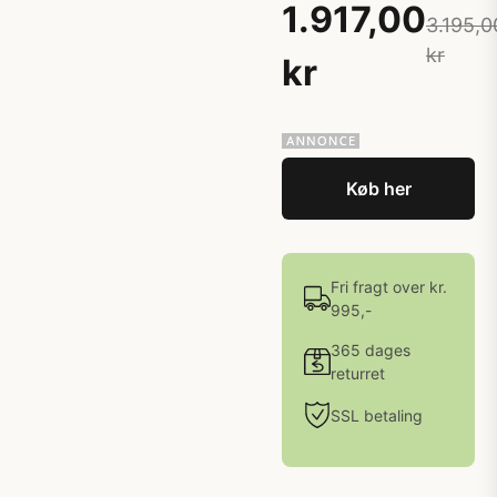
1.917,00
3.195,0
kr
kr
Køb her
Fri fragt over kr.
995,-
365 dages
returret
SSL betaling