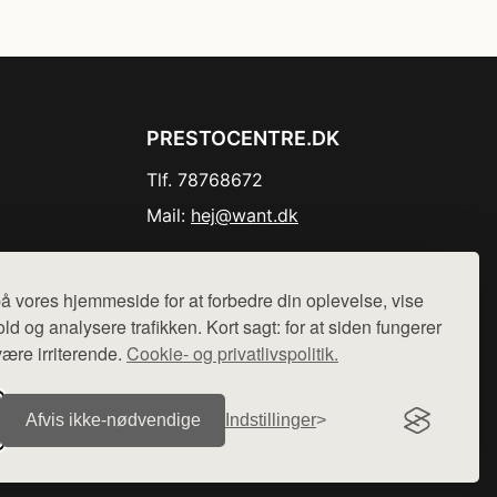
PRESTOCENTRE.DK
Tlf. 78768672
Mail:
hej@want.dk
Cookie- og privatlivspolitik
å vores hjemmeside for at forbedre din oplevelse, vise
ld og analysere trafikken. Kort sagt: for at siden fungerer
være irriterende.
Cookie- og privatlivspolitik.
r sælges ikke varer fra denne side - vi henviser til de shops,
Afvis ikke‑nødvendige
Indstillinger