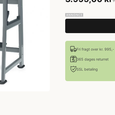
1
Fri fragt over kr. 995,-
365 dages returret
SSL betaling