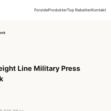
Forside
Produkter
Top Rabatter
Kontakt
bænk
ight Line Military Press
k