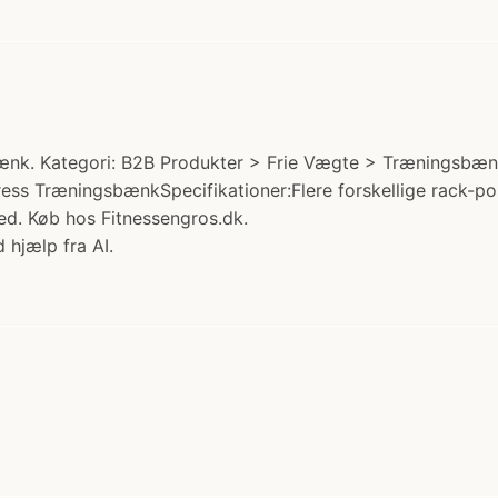
bænk. Kategori: B2B Produkter > Frie Vægte > Træningsbænk
ress TræningsbænkSpecifikationer:Flere forskellige rack-pos
ed. Køb hos Fitnessengros.dk.
 hjælp fra AI.