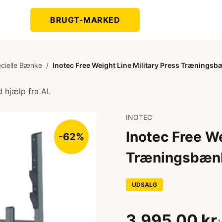
BRUGT-MARKED
cielle Bænke
/
Inotec Free Weight Line Military Press Trænings
 hjælp fra AI.
INOTEC
Inotec Free We
-62%
Træningsbæn
UDSALG
3.995,00 kr