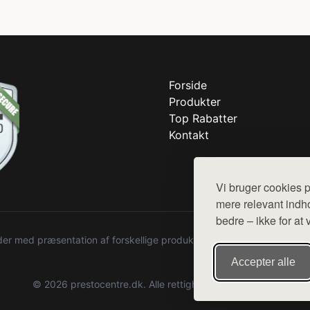
Forside
Produkter
Top Rabatter
Kontakt
Vi bruger cookies p
mere relevant indho
bedre – ikke for at 
r med præsentation af forskellige produkter fra diverse webshops. De
Accepter alle
© 2026 prestocentre.dk. Alle rettigheder forbeholdes.