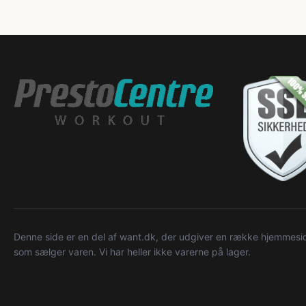
Denne side er en del af want.dk, der udgiver en række hjemmeside
som sælger varen. Vi har heller ikke varerne på lager.