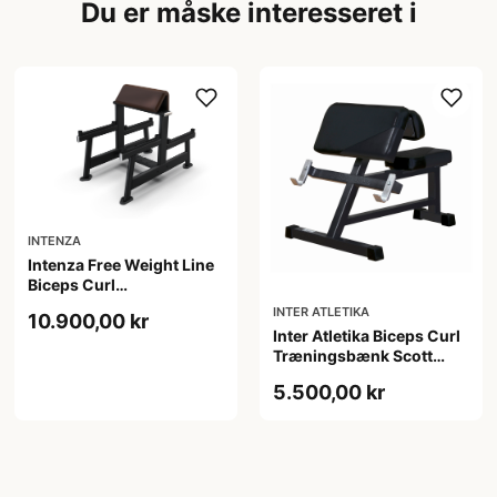
Du er måske interesseret i
INTENZA
Intenza Free Weight Line
Biceps Curl
Træningsbænk
INTER ATLETIKA
10.900,00 kr
Inter Atletika Biceps Curl
Træningsbænk Scott
bænk sort 100 x 83 x 100
5.500,00 kr
cm