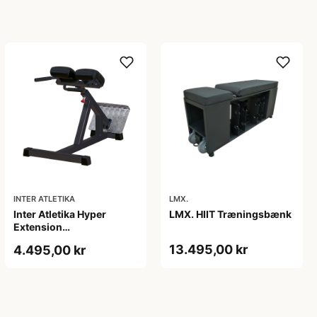
INTER ATLETIKA
LMX.
Inter Atletika Hyper
LMX. HIIT Træningsbænk
Extension
Træningsbænk sort 118 x
13.495,00 kr
4.495,00 kr
70 x 75 cm