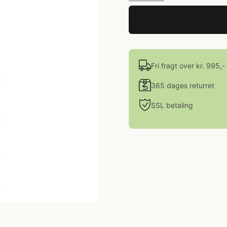
Fri fragt over kr. 995,-
365 dages returret
SSL betaling