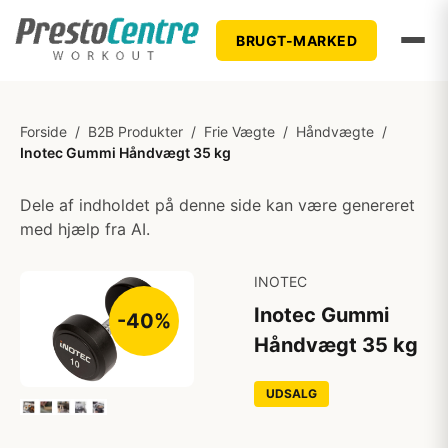
BRUGT-MARKED
Forside
/
B2B Produkter
/
Frie Vægte
/
Håndvægte
/
Inotec Gummi Håndvægt 35 kg
Dele af indholdet på denne side kan være genereret
med hjælp fra AI.
INOTEC
Inotec Gummi
-40%
Håndvægt 35 kg
UDSALG