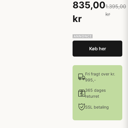
835,00
1.395,00
kr
kr
Køb her
Fri fragt over kr.
995,-
365 dages
returret
SSL betaling