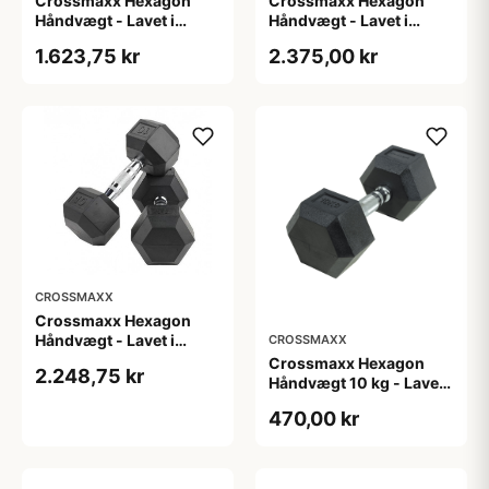
Crossmaxx Hexagon
Crossmaxx Hexagon
Håndvægt - Lavet i
Håndvægt - Lavet i
støbejern, belagt med
støbejern, belagt med
1.623,75 kr
2.375,00 kr
gummi - Riflet håndtag
gummi - Riflet håndtag
for godt greb - Til
for godt greb - Til
crossfit og
crossfit og
styrketræning
styrketræning
CROSSMAXX
Crossmaxx Hexagon
Håndvægt - Lavet i
CROSSMAXX
støbejern, belagt med
Crossmaxx Hexagon
2.248,75 kr
gummi - Riflet håndtag
Håndvægt 10 kg - Lavet i
for godt greb - Til
støbejern, belagt med
470,00 kr
crossfit og
gummi - Riflet håndtag
styrketræning
for godt greb - Til
crossfit og
styrketræning