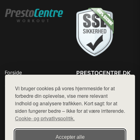
Forside
PRESTOCENTRE.DK
Produkter
Tlf. 78768672
Top Rabatter
Vi bruger cookies på vores hjemmeside for at
Mail:
hej@want.dk
Kontakt
forbedre din oplevelse, vise mere relevant
indhold og analysere trafikken. Kort sagt: for at
Cookie- og privatlivspolitik
siden fungerer bedre – ikke for at være irriterende.
Cookie- og privatlivspolitik.
Denne side er en del af want.dk, der udgiver en række
Accepter alle