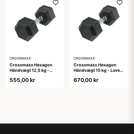
CROSSMAXX
CROSSMAXX
Crossmaxx Hexagon
Crossmaxx Hexagon
Håndvægt 12,5 kg -
Håndvægt 15 kg - Lavet i
Lavet i støbejern, belagt
støbejern, belagt med
555,00 kr
670,00 kr
med gummi - Riflet
gummi - Riflet håndtag
håndtag for godt greb -
for godt greb - Til
Til crossfit og
crossfit og
styrketræning
styrketræning