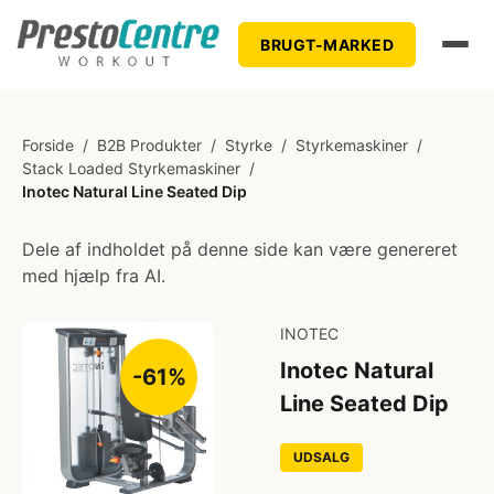
BRUGT-MARKED
Forside
/
B2B Produkter
/
Styrke
/
Styrkemaskiner
/
Stack Loaded Styrkemaskiner
/
Inotec Natural Line Seated Dip
Dele af indholdet på denne side kan være genereret
med hjælp fra AI.
INOTEC
Inotec Natural
-61%
Line Seated Dip
UDSALG