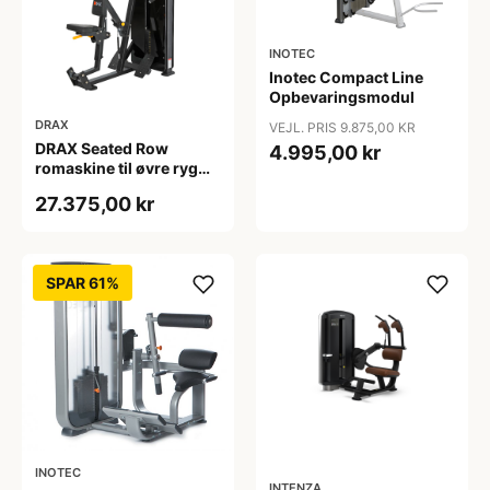
INOTEC
Inotec Compact Line
Opbevaringsmodul
DRAX
VEJL. PRIS 9.875,00 KR
DRAX Seated Row
4.995,00 kr
romaskine til øvre ryg
med 140 kg
27.375,00 kr
vægtmagasin
SPAR 61%
INOTEC
INTENZA