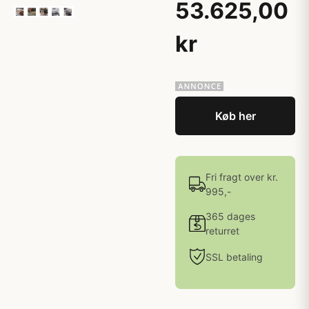
53.625,00
kr
Køb her
Fri fragt over kr.
995,-
365 dages
returret
SSL betaling