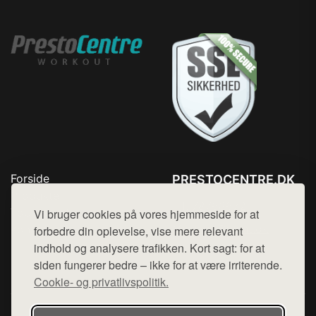
Forside
PRESTOCENTRE.DK
Produkter
Tlf. 78768672
Top Rabatter
Vi bruger cookies på vores hjemmeside for at
Mail:
hej@want.dk
Kontakt
forbedre din oplevelse, vise mere relevant
indhold og analysere trafikken. Kort sagt: for at
Cookie- og privatlivspolitik
siden fungerer bedre – ikke for at være irriterende.
Cookie- og privatlivspolitik.