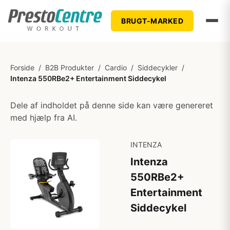
BRUGT-MARKED
Forside
/
B2B Produkter
/
Cardio
/
Siddecykler
/
Intenza 550RBe2+ Entertainment Siddecykel
Dele af indholdet på denne side kan være genereret
med hjælp fra AI.
INTENZA
Intenza
550RBe2+
Entertainment
Siddecykel