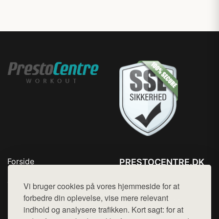
Forside
PRESTOCENTRE.DK
Produkter
Tlf. 78768672
Top Rabatter
Vi bruger cookies på vores hjemmeside for at
Mail:
hej@want.dk
Kontakt
forbedre din oplevelse, vise mere relevant
indhold og analysere trafikken. Kort sagt: for at
Cookie- og privatlivspolitik