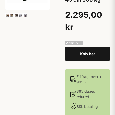
2.295,00
kr
Køb her
Fri fragt over kr.
995,-
365 dages
returret
SSL betaling