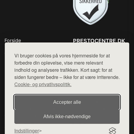
Forside
PRESTOCENTRE.DK
Produkter
Tlf. 78768672
Top Rabatter
Vi bruger cookies på vores hjemmeside for at
Mail:
hej@want.dk
Kontakt
forbedre din oplevelse, vise mere relevant
indhold og analysere trafikken. Kort sagt: for at
Cookie- og privatlivspolitik
siden fungerer bedre – ikke for at være irriterende.
Cookie- og privatlivspolitik.
Denne side er en del af want.dk, der udgiver en række
Accepter alle
hjemmesider med præsentation af forskellige produkter fra
diverse webshops. Der sælges ikke varer fra denne side - vi
Afvis ikke‑nødvendige
henviser til de shops, som sælger varen. Vi har heller ikke
varerne på lager.
Indstillinger