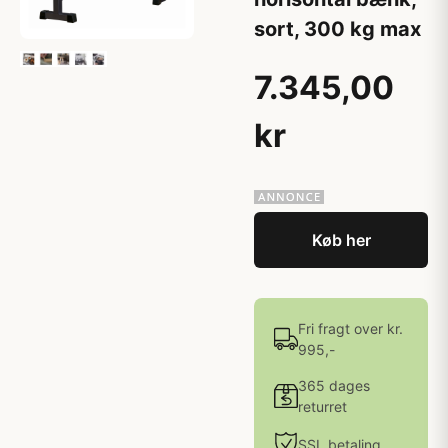
sort, 300 kg max
7.345,00
kr
Køb her
Fri fragt over kr.
995,-
365 dages
returret
SSL betaling