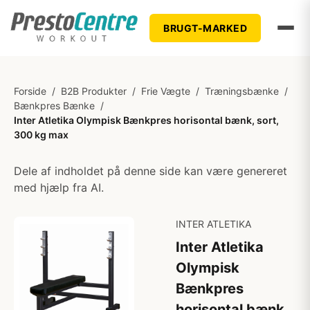
BRUGT-MARKED
Forside
/
B2B Produkter
/
Frie Vægte
/
Træningsbænke
/
Bænkpres Bænke
/
Inter Atletika Olympisk Bænkpres horisontal bænk, sort,
300 kg max
Dele af indholdet på denne side kan være genereret
med hjælp fra AI.
INTER ATLETIKA
Inter Atletika
Olympisk
Bænkpres
horisontal bænk,