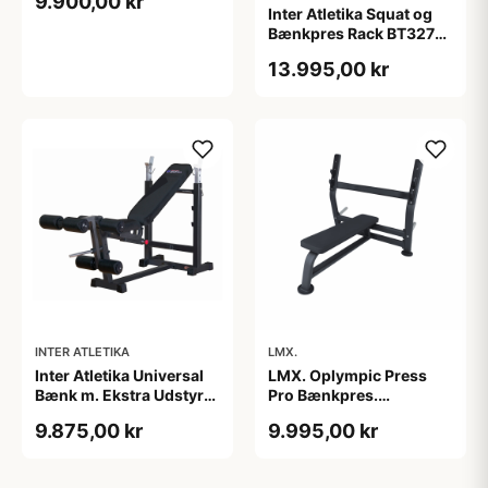
9.900,00 kr
Inter Atletika Squat og
Bænkpres Rack BT327
powerlifting bænk sort
13.995,00 kr
300 kg
INTER ATLETIKA
LMX.
Inter Atletika Universal
LMX. Oplympic Press
Bænk m. Ekstra Udstyr
Pro Bænkpres.
sort 182 x 67 x 98 cm
Funktionelt
9.875,00 kr
9.995,00 kr
250 kg
træningsudstyr. En
træningsbænk af
højeste kvalitet.