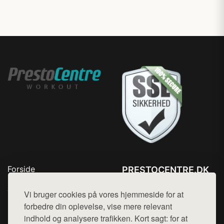
Forside
PRESTOCENTRE.DK
Produkter
Tlf. 78768672
Top Rabatter
Vi bruger cookies på vores hjemmeside for at
Mail:
hej@want.dk
Kontakt
forbedre din oplevelse, vise mere relevant
indhold og analysere trafikken. Kort sagt: for at