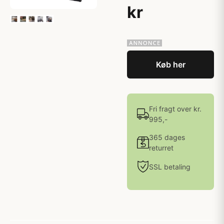
kr
Køb her
Fri fragt over kr.
995,-
365 dages
returret
SSL betaling