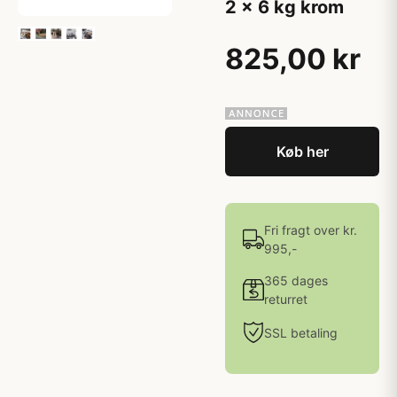
2 x 6 kg krom
825,00 kr
Køb her
Fri fragt over kr.
995,-
365 dages
returret
SSL betaling