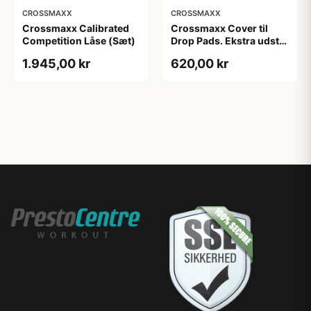
CROSSMAXX
CROSSMAXX
Crossmaxx Calibrated
Crossmaxx Cover til
Competition Låse (Sæt)
Drop Pads. Ekstra udstyr
til Drop Pads. Forbedret
1.945,00 kr
620,00 kr
beskyttelse og
holdbarhed. Perfekt til
mange
træningsmuligheder.