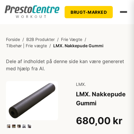
BRUGT-MARKED
Forside
/
B2B Produkter
/
Frie Vægte
/
Tilbehør | Frie vægte
/
LMX. Nakkepude Gummi
Dele af indholdet på denne side kan være genereret
med hjælp fra AI.
LMX.
LMX. Nakkepude
Gummi
680,00 kr