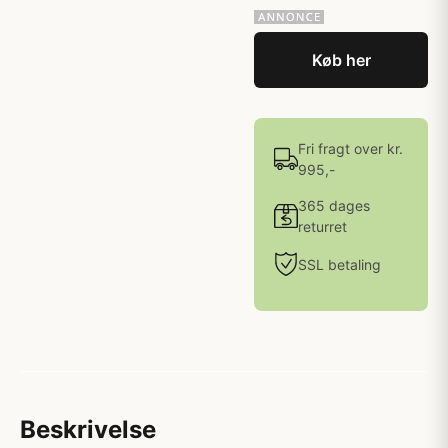
Køb her
Fri fragt over kr.
995,-
365 dages
returret
SSL betaling
Beskrivelse