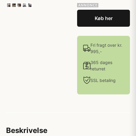
Køb her
Fri fragt over kr.
995,-
365 dages
returret
SSL betaling
Beskrivelse