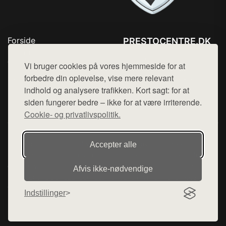
Forside
PRESTOCENTRE.DK
Produkter
Tlf. 78768672
Top Rabatter
Vi bruger cookies på vores hjemmeside for at
Mail:
hej@want.dk
Kontakt
forbedre din oplevelse, vise mere relevant
indhold og analysere trafikken. Kort sagt: for at
Cookie- og privatlivspolitik
siden fungerer bedre – ikke for at være irriterende.
Cookie- og privatlivspolitik.
Denne side er en del af want.dk, der udgiver en række
Accepter alle
hjemmesider med præsentation af forskellige produkter fra
diverse webshops. Der sælges ikke varer fra denne side - vi
Afvis ikke‑nødvendige
henviser til de shops, som sælger varen. Vi har heller ikke
varerne på lager.
Indstillinger
© 2026 prestocentre.dk. Alle rettigheder forbeholdes.