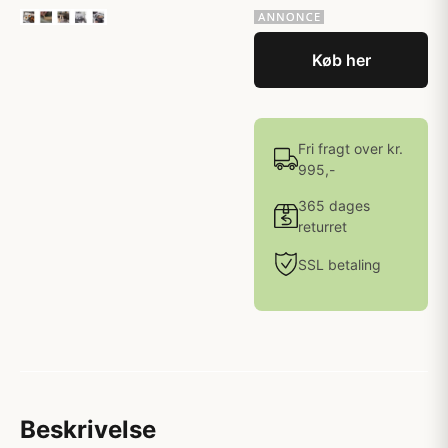
Køb her
Fri fragt over kr.
995,-
365 dages
returret
SSL betaling
Beskrivelse