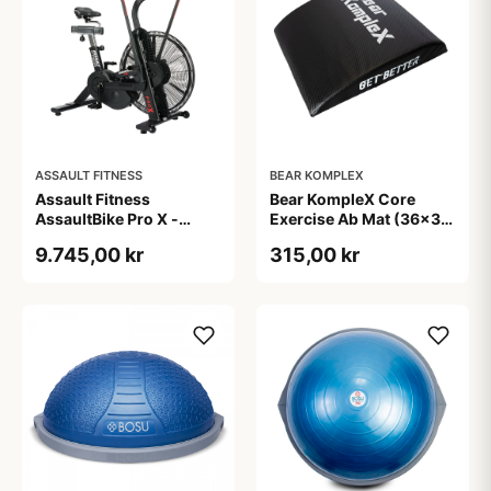
ASSAULT FITNESS
BEAR KOMPLEX
Assault Fitness
Bear KompleX Core
AssaultBike Pro X -
Exercise Ab Mat (36x30
Airbike til
cm) - perfekt når du skal
9.745,00 kr
315,00 kr
konditionstræning og
styrke din core og have
crossfit træning. Med
mest ud af at træne
dobbelt remtræk
situps og crunches