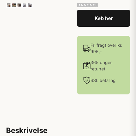
Køb her
Fri fragt over kr.
995,-
365 dages
returret
SSL betaling
Beskrivelse