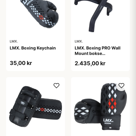
LMX.
LMX.
LMX. Boxing Keychain
LMX. Boxing PRO Wall
Mount bokse
vægophæng 18 kg sort,
35,00 kr
2.435,00 kr
max 250 kg