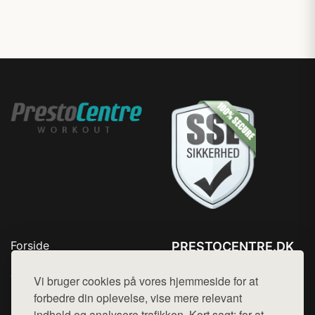
Forside
PRESTOCENTRE.DK
Produkter
Tlf. 78768672
Top Rabatter
Vi bruger cookies på vores hjemmeside for at
Mail:
hej@want.dk
Kontakt
forbedre din oplevelse, vise mere relevant
indhold og analysere trafikken. Kort sagt: for at