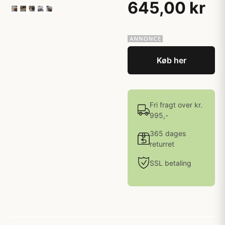
645,00 kr
Køb her
Fri fragt over kr.
995,-
365 dages
returret
SSL betaling