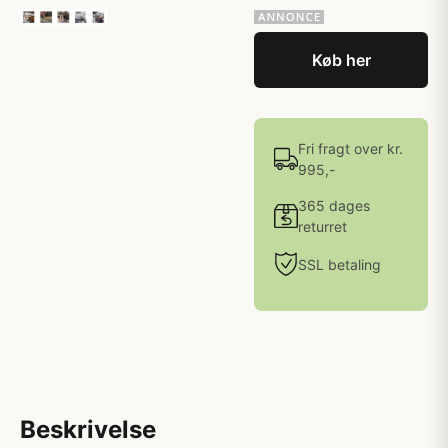
Køb her
Fri fragt over kr.
995,-
365 dages
returret
SSL betaling
Beskrivelse