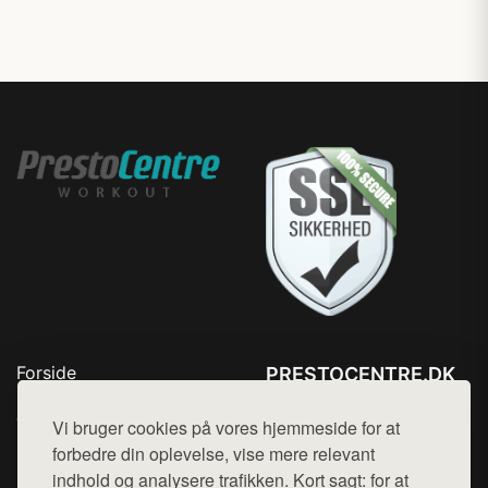
Forside
PRESTOCENTRE.DK
Produkter
Tlf. 78768672
Top Rabatter
Vi bruger cookies på vores hjemmeside for at
Mail:
hej@want.dk
Kontakt
forbedre din oplevelse, vise mere relevant
indhold og analysere trafikken. Kort sagt: for at