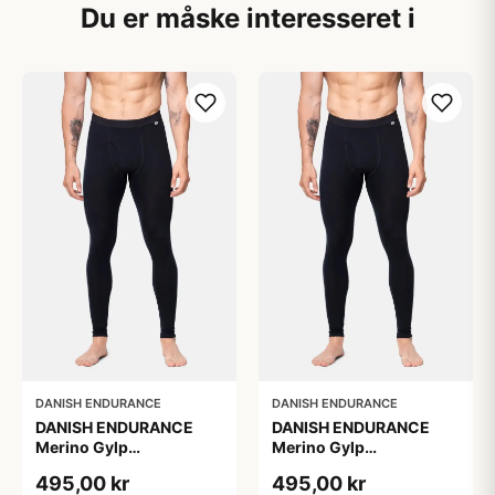
Du er måske interesseret i
DANISH ENDURANCE
DANISH ENDURANCE
DANISH ENDURANCE
DANISH ENDURANCE
Merino Gylp
Merino Gylp
Skiunderbukser, Sort, 1-
Skiunderbukser, Sort, 1-
495,00 kr
495,00 kr
Pak
Pak