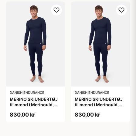
DANISH ENDURANCE
DANISH ENDURANCE
MERINO SKIUNDERTØJ
MERINO SKIUNDERTØJ
til mænd i Merinould,
til mænd i Merinould,
Mørk Marineblå, M
Mørk Marineblå, XL,
830,00 kr
830,00 kr
DANISH ENDURANCE