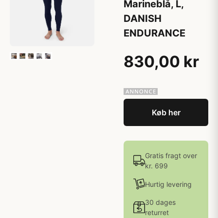
Marineblå, L,
DANISH
ENDURANCE
830,00 kr
Køb her
Gratis fragt over
kr. 699
Hurtig levering
30 dages
returret