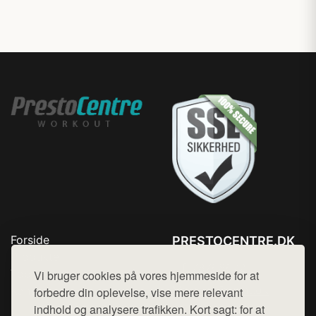
Forside
PRESTOCENTRE.DK
Produkter
Tlf. 78768672
Top Rabatter
Vi bruger cookies på vores hjemmeside for at
Mail:
hej@want.dk
Kontakt
forbedre din oplevelse, vise mere relevant
indhold og analysere trafikken. Kort sagt: for at