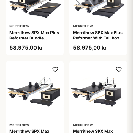
MERRITHEW
MERRITHEW
Merrithew SPX Max Plus
Merrithew SPX Max Plus
Reformer Bundle
Reformer With Tall Box
pilatesreformer,
Bundle pilatesreformer
58.975,00 kr
58.975,00 kr
sort/sølv, 252,7 x 66 cm,
med Vertical Frame, CE-
maks. brugervægt 159
medicoklassificeret
kg
MERRITHEW
MERRITHEW
Merrithew SPX Max
Merrithew SPX Max