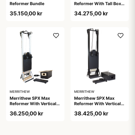
Reformer Bundle
Reformer With Tall Box
Bundle pilates reformer,
35.150,00 kr
34.275,00 kr
sort/sølv, 252,7x66 cm
MERRITHEW
MERRITHEW
Merrithew SPX Max
Merrithew SPX Max
Reformer With Vertical
Reformer With Vertical
Stand And Tall Box
Stand Bundle (Jet Black)
36.250,00 kr
38.425,00 kr
Bundle, 250x76,2 cm,
250x76,2 cm
sort/sølv