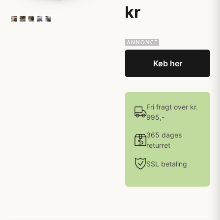
kr
Køb her
Fri fragt over kr.
995,-
365 dages
returret
SSL betaling