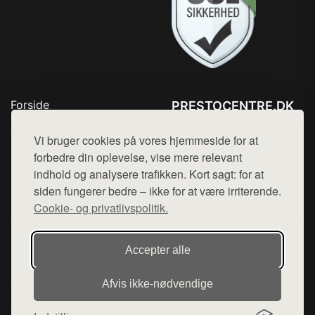
Forside
PRESTOCENTRE.DK
Produkter
Tlf. 78768672
Top Rabatter
Vi bruger cookies på vores hjemmeside for at
Mail:
hej@want.dk
Kontakt
forbedre din oplevelse, vise mere relevant
indhold og analysere trafikken. Kort sagt: for at
Cookie- og privatlivspolitik
siden fungerer bedre – ikke for at være irriterende.
Cookie- og privatlivspolitik.
Denne side er en del af want.dk, der udgiver en række
Accepter alle
hjemmesider med præsentation af forskellige produkter fra
diverse webshops. Der sælges ikke varer fra denne side - vi
Afvis ikke‑nødvendige
henviser til de shops, som sælger varen. Vi har heller ikke
varerne på lager.