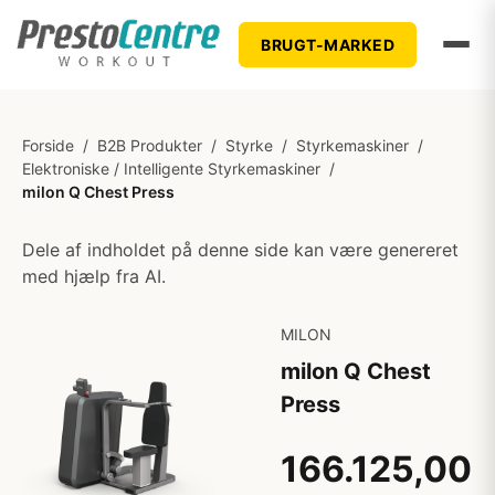
BRUGT-MARKED
Forside
/
B2B Produkter
/
Styrke
/
Styrkemaskiner
/
Elektroniske / Intelligente Styrkemaskiner
/
milon Q Chest Press
Dele af indholdet på denne side kan være genereret
med hjælp fra AI.
MILON
milon Q Chest
Press
166.125,00