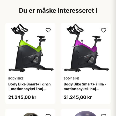
Du er måske interesseret i
BODY BIKE
BODY BIKE
Body Bike Smart+ i grøn
Body Bike Smart+ i lilla -
- motionscykel i høj
motionscykel i høj
kvalitet. Spinningcykel
kvalitet. Spinningcykel
21.245,00 kr
21.245,00 kr
til både professionel og
til både professionel og
hjemme brug
hjemme brug