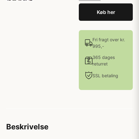
Køb her
Fri fragt over kr.
995,-
365 dages
returret
SSL betaling
Beskrivelse