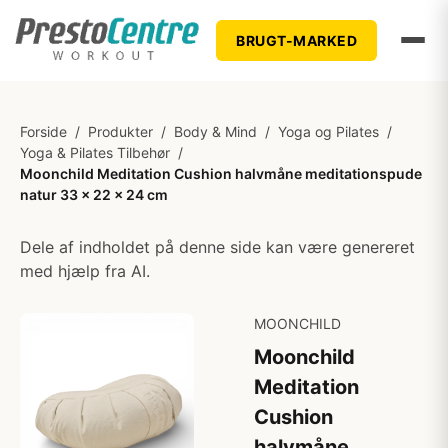
BRUGT-MARKED
Forside
/
Produkter
/
Body & Mind
/
Yoga og Pilates
/
Yoga & Pilates Tilbehør
/
Moonchild Meditation Cushion halvmåne meditationspude
natur 33 x 22 x 24 cm
Dele af indholdet på denne side kan være genereret
med hjælp fra AI.
MOONCHILD
Moonchild
Meditation
Cushion
halvmåne