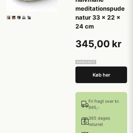
meditationspude
natur 33 x 22 x
24 cm
345,00 kr
Køb her
Fri fragt over kr.
995,-
365 dages
returret