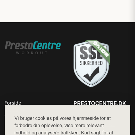
Forside
PRESTOCENTRE.DK
Produkter
Tlf. 78768672
Top Rabatter
Vi bruger cookies på vores hjemmeside for at
Mail:
hej@want.dk
Kontakt
forbedre din oplevelse, vise mere relevant
indhold og analysere trafikken. Kort sagt: for at