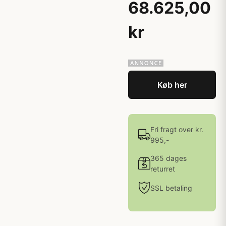
68.625,00
kr
Køb her
Fri fragt over kr.
995,-
365 dages
returret
SSL betaling