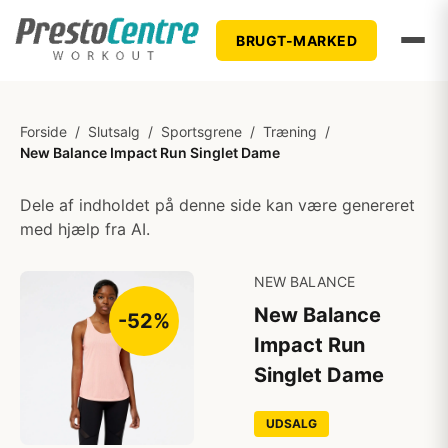
BRUGT-MARKED
Forside
/
Slutsalg
/
Sportsgrene
/
Træning
/
New Balance Impact Run Singlet Dame
Dele af indholdet på denne side kan være genereret
med hjælp fra AI.
NEW BALANCE
New Balance
-52%
Impact Run
Singlet Dame
UDSALG