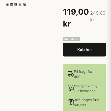
119,00
249,00
kr
kr
Køb her
Fri fragt fra
499,-
Hurtig levering
1-2 hverdage
365 dages fuld
returret