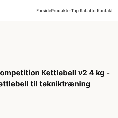
Forside
Produkter
Top Rabatter
Kontakt
petition Kettlebell v2 4 kg -
ttlebell til tekniktræning