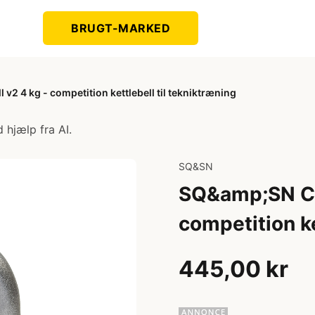
BRUGT-MARKED
v2 4 kg - competition kettlebell til tekniktræning
 hjælp fra AI.
SQ&SN
SQ&amp;SN Com
competition ke
445,00 kr