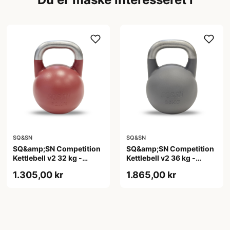
SQ&SN
SQ&SN
SQ&amp;SN Competition
SQ&amp;SN Competition
Kettlebell v2 32 kg -
Kettlebell v2 36 kg -
standardiseret
standardiseret
1.305,00 kr
1.865,00 kr
konkurrencekugle
competition kettlebell