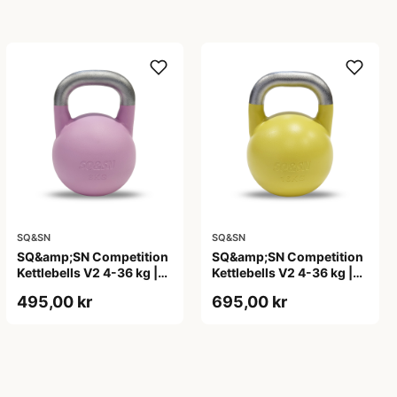
SQ&SN
SQ&SN
SQ&amp;SN Competition
SQ&amp;SN Competition
Kettlebells V2 4-36 kg |
Kettlebells V2 4-36 kg |
Samme størrelse |
Samme størrelse |
495,00 kr
695,00 kr
Indstøbte kg-angivelser |
Indstøbte kg-angivelser |
Robust design til træning
Robust design til træning
og konkurrence
og konkurrence