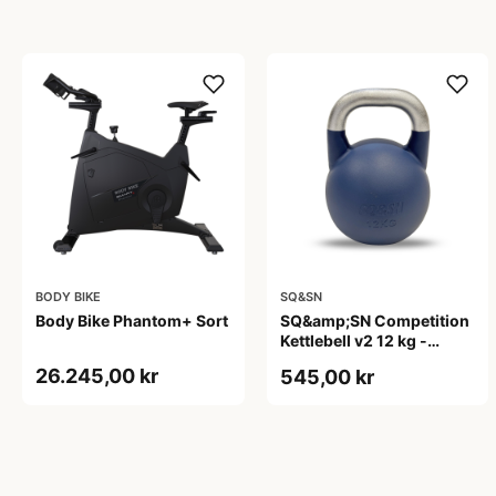
BODY BIKE
SQ&SN
Body Bike Phantom+ Sort
SQ&amp;SN Competition
Kettlebell v2 12 kg -
competition kettlebell til
26.245,00 kr
545,00 kr
teknik og funktionel
træning