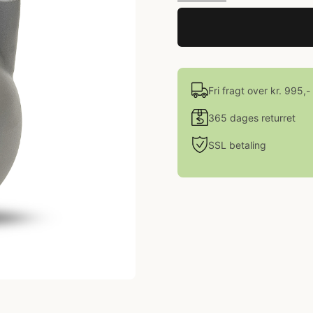
Fri fragt over kr. 995,-
365 dages returret
SSL betaling