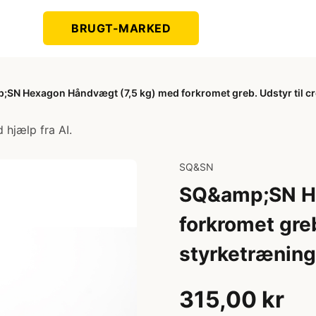
BRUGT-MARKED
SN Hexagon Håndvægt (7,5 kg) med forkromet greb. Udstyr til cro
 hjælp fra AI.
SQ&SN
SQ&amp;SN He
forkromet greb
styrketræning
315,00 kr