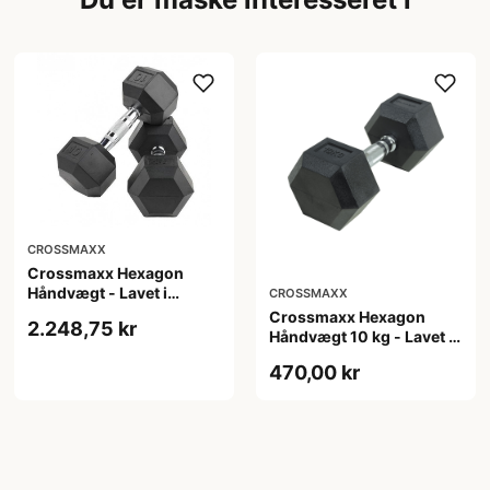
CROSSMAXX
Crossmaxx Hexagon
Håndvægt - Lavet i
CROSSMAXX
støbejern, belagt med
Crossmaxx Hexagon
2.248,75 kr
gummi - Riflet håndtag
Håndvægt 10 kg - Lavet i
for godt greb - Til crossfit
støbejern, belagt med
470,00 kr
og styrketræning
gummi - Riflet håndtag
for godt greb - Til crossfit
og styrketræning