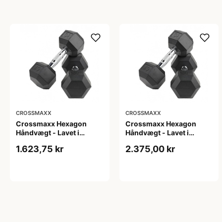
CROSSMAXX
CROSSMAXX
Crossmaxx Hexagon
Crossmaxx Hexagon
Håndvægt - Lavet i
Håndvægt - Lavet i
støbejern, belagt med
støbejern, belagt med
1.623,75 kr
2.375,00 kr
gummi - Riflet håndtag
gummi - Riflet håndtag
for godt greb - Til crossfit
for godt greb - Til crossfit
og styrketræning
og styrketræning