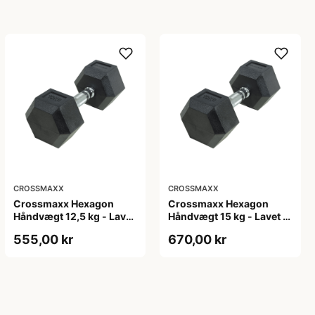
CROSSMAXX
CROSSMAXX
Crossmaxx Hexagon
Crossmaxx Hexagon
Håndvægt 12,5 kg - Lavet
Håndvægt 15 kg - Lavet i
i støbejern, belagt med
støbejern, belagt med
555,00 kr
670,00 kr
gummi - Riflet håndtag
gummi - Riflet håndtag
for godt greb - Til crossfit
for godt greb - Til crossfit
og styrketræning
og styrketræning