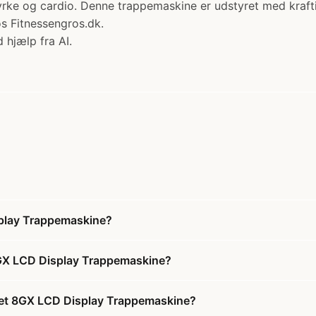
yrke og cardio. Denne trappemaskine er udstyret med krafti
s Fitnessengros.dk.
 hjælp fra AI.
splay Trappemaskine?
 8GX LCD Display Trappemaskine?
tlet 8GX LCD Display Trappemaskine?