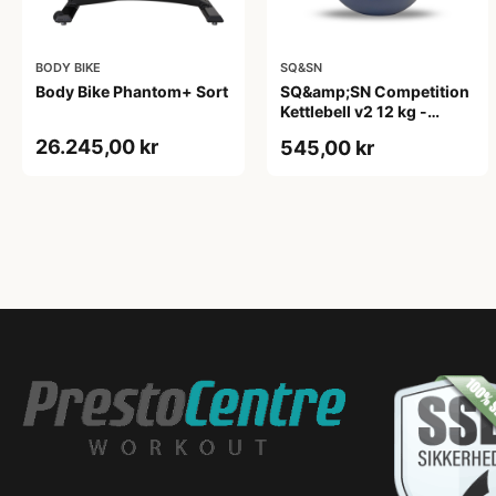
BODY BIKE
SQ&SN
Body Bike Phantom+ Sort
SQ&amp;SN Competition
Kettlebell v2 12 kg -
competition kettlebell til
26.245,00 kr
545,00 kr
teknik og funktionel
træning