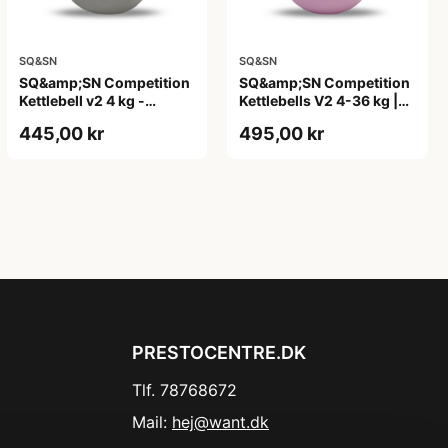
SQ&SN
SQ&SN
SQ&amp;SN Competition
SQ&amp;SN Competition
Kettlebell v2 4 kg -
Kettlebells V2 4-36 kg |
competition kettlebell til
Samme størrelse |
445,00 kr
495,00 kr
tekniktræning
Indstøbte kg-angivelser |
Robust design til træning
og konkurrence
PRESTOCENTRE.DK
Tlf. 78768672
Mail:
hej@want.dk