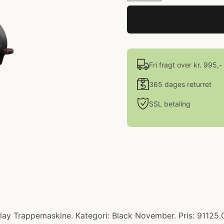
Fri fragt over kr. 995,-
365 dages returret
SSL betaling
lay Trappemaskine. Kategori: Black November. Pris: 91125.