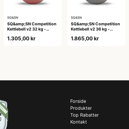
SQ&SN
SQ&SN
SQ&amp;SN Competition
SQ&amp;SN Competition
Kettlebell v2 32 kg -
Kettlebell v2 36 kg -
standardiseret
standardiseret
1.305,00 kr
1.865,00 kr
konkurrencekugle
competition kettlebell
Forside
Produkter
Top Rabatter
Kontakt