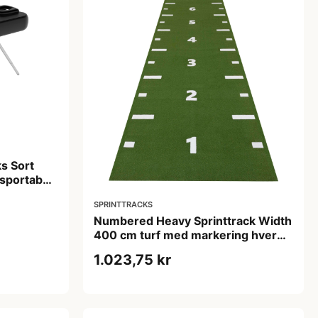
s Sort
sportabel
 250 kg
SPRINTTRACKS
Numbered Heavy Sprinttrack Width
400 cm turf med markering hver
0,5 m
1.023,75 kr