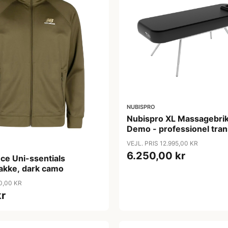
NUBISPRO
Nubispro XL Massagebrik
Demo - professionel tran
massagebriks 210x75 cm
VEJL. PRIS 12.995,00 KR
6.250,00 kr
ce Uni-ssentials
akke, dark camo
0,00 KR
kr