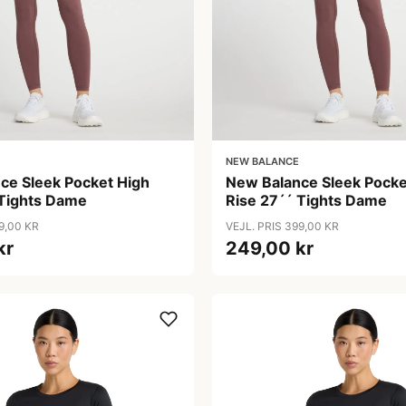
NEW BALANCE
ce Sleek Pocket High
New Balance Sleek Pocke
 Tights Dame
Rise 27´´ Tights Dame
9,00 KR
VEJL. PRIS 399,00 KR
kr
249,00 kr