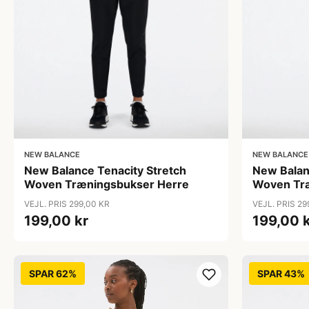
NEW BALANCE
NEW BALANCE
New Balance Tenacity Stretch
New Balan
Woven Træningsbukser Herre
Woven Tr
VEJL. PRIS 299,00 KR
VEJL. PRIS 29
199,00 kr
199,00 
SPAR 62%
SPAR 43%