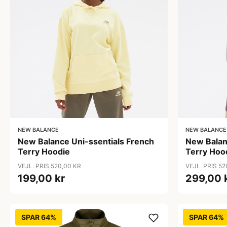
NEW BALANCE
NEW BALANCE
New Balance Uni-ssentials French
New Balan
Terry Hoodie
Terry Hoo
VEJL. PRIS 520,00 KR
VEJL. PRIS 52
199,00 kr
299,00 
SPAR 64%
SPAR 64%