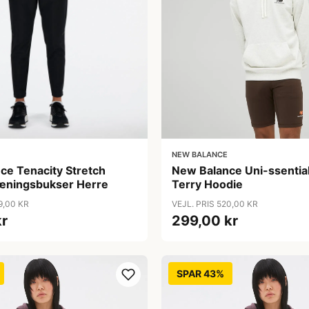
NEW BALANCE
ce Tenacity Stretch
New Balance Uni-ssentia
æningsbukser Herre
Terry Hoodie
9,00 KR
VEJL. PRIS 520,00 KR
kr
299,00 kr
SPAR 43%