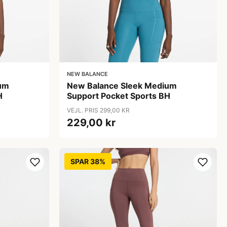
NEW BALANCE
um
New Balance Sleek Medium
H
Support Pocket Sports BH
VEJL. PRIS 299,00 KR
229,00 kr
SPAR 38%