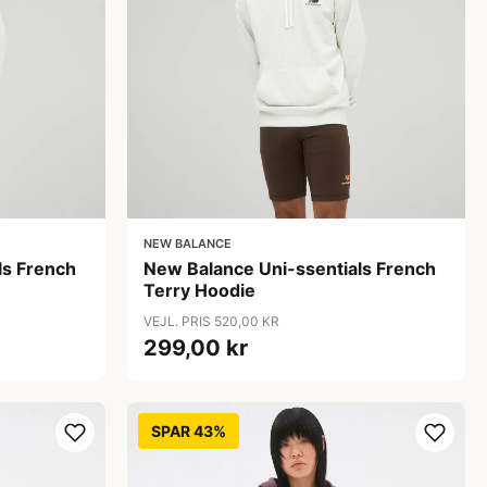
NEW BALANCE
ls French
New Balance Uni-ssentials French
Terry Hoodie
VEJL. PRIS 520,00 KR
299,00 kr
SPAR 43%