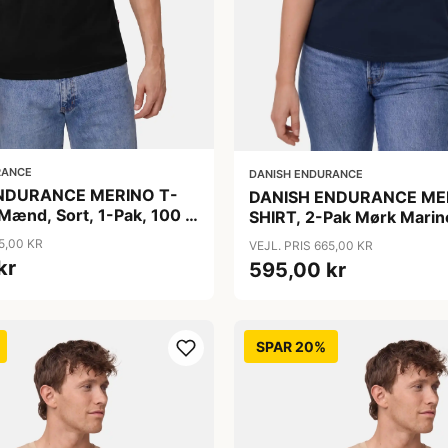
RANCE
DANISH ENDURANCE
NDURANCE MERINO T-
DANISH ENDURANCE ME
 Mænd, Sort, 1-Pak, 100 %
SHIRT, 2-Pak Mørk Marin
 Ultrafine Fibre, Løs
5,00 KR
VEJL. PRIS 665,00 KR
OEKO TEX CERT.
kr
595,00 kr
SPAR 20%