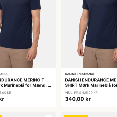
RANCE
DANISH ENDURANCE
NDURANCE MERINO T-
DANISH ENDURANCE ME
k Marineblå for Mænd, 1-
SHIRT Mørk Marineblå fo
 Merinould, Ultrafine
Pak, 100 % Merinould, Ult
5,00 KR
VEJL. PRIS 425,00 KR
s Pasform, OEKO TEX
Fibre, Løs Pasform, OEK
kr
340,00 kr
CERT.