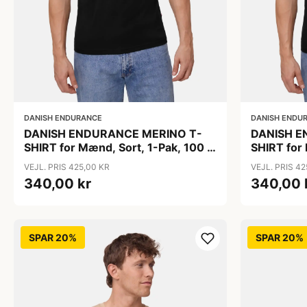
DANISH ENDURANCE
DANISH ENDU
DANISH ENDURANCE MERINO T-
DANISH E
SHIRT for Mænd, Sort, 1-Pak, 100 %
SHIRT for
Merinould, Ultrafine Fibre, Løs
Merinould,
VEJL. PRIS 425,00 KR
VEJL. PRIS 42
Pasform, OEKO TEX CERT.
Pasform, 
340,00 kr
340,00 
SPAR 20%
SPAR 20%