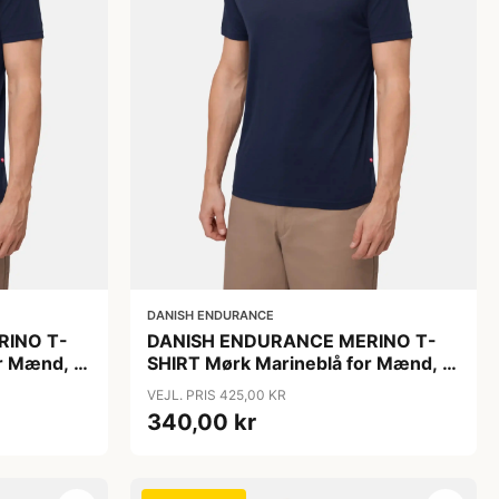
DANISH ENDURANCE
RINO T-
DANISH ENDURANCE MERINO T-
r Mænd, 1-
SHIRT Mørk Marineblå for Mænd, 1-
rafine
Pak, 100 % Merinould, Ultrafine
VEJL. PRIS 425,00 KR
O TEX
Fibre, Løs Pasform, OEKO TEX
340,00 kr
CERT.