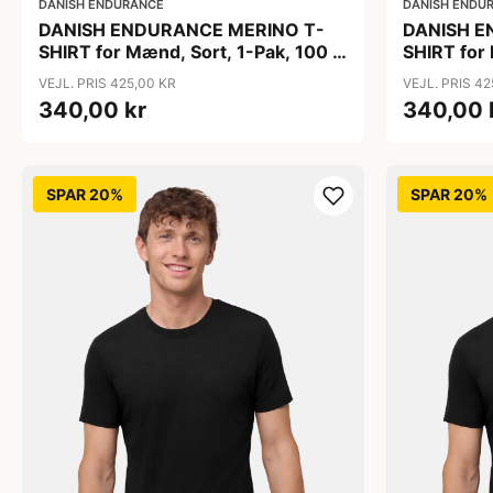
DANISH ENDURANCE
DANISH ENDU
DANISH ENDURANCE MERINO T-
DANISH E
SHIRT for Mænd, Sort, 1-Pak, 100 %
SHIRT for
Merinould, Ultrafine Fibre, Løs
Merinould,
VEJL. PRIS 425,00 KR
VEJL. PRIS 42
Pasform, OEKO TEX CERT.
Pasform, 
340,00 kr
340,00 
SPAR 20%
SPAR 20%