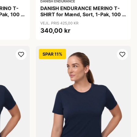
DANISH ENDURANCE
RINO T-
DANISH ENDURANCE MERINO T-
Pak, 100 %
SHIRT for Mænd, Sort, 1-Pak, 100 %
e, Løs
Merinould, Ultrafine Fibre, Løs
VEJL. PRIS 425,00 KR
T.
Pasform, OEKO TEX CERT.
340,00 kr
SPAR 11%