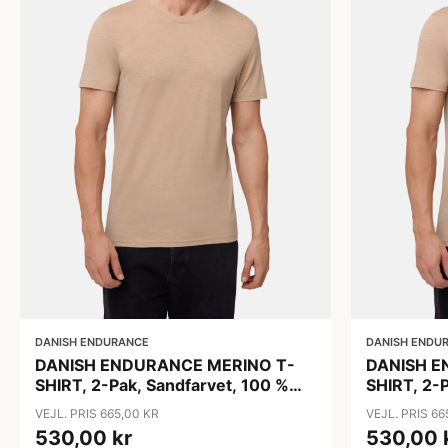
DANISH ENDURANCE
DANISH ENDU
DANISH ENDURANCE MERINO T-
DANISH E
SHIRT, 2-Pak, Sandfarvet, 100 %
SHIRT, 2-P
Merinould, Mænd
Merinoul
VEJL. PRIS 665,00 KR
VEJL. PRIS 66
530,00 kr
530,00 