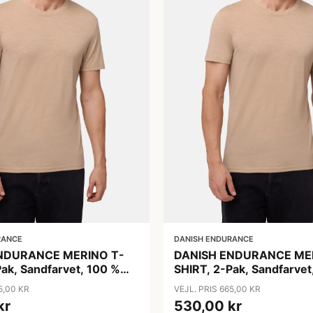
RANCE
DANISH ENDURANCE
NDURANCE MERINO T-
DANISH ENDURANCE ME
ak, Sandfarvet, 100 %
SHIRT, 2-Pak, Sandfarvet
d, Mænd
Merinould, Mænd
5,00 KR
VEJL. PRIS 665,00 KR
kr
530,00 kr