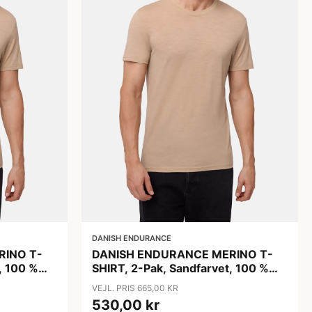
DANISH ENDURANCE
RINO T-
DANISH ENDURANCE MERINO T-
, 100 %
SHIRT, 2-Pak, Sandfarvet, 100 %
Merinould, Mænd
VEJL. PRIS 665,00 KR
530,00 kr