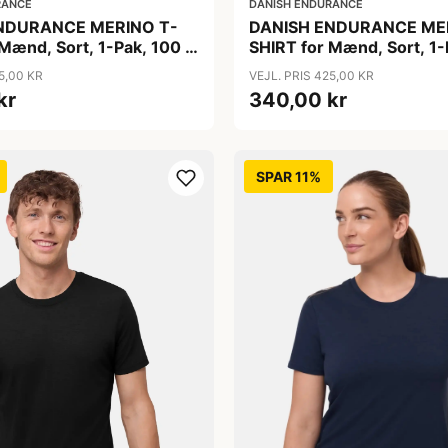
RANCE
DANISH ENDURANCE
NDURANCE MERINO T-
DANISH ENDURANCE ME
 Mænd, Sort, 1-Pak, 100 %
SHIRT for Mænd, Sort, 1-
 Ultrafine Fibre, Løs
Merinould, Ultrafine Fibr
5,00 KR
VEJL. PRIS 425,00 KR
OEKO TEX CERT.
Pasform, OEKO TEX CER
kr
340,00 kr
SPAR 11%