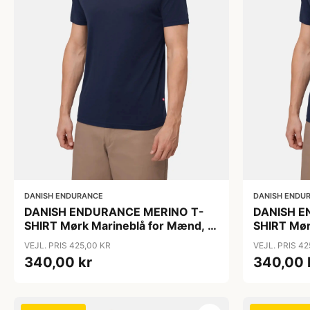
DANISH ENDURANCE
DANISH ENDU
DANISH ENDURANCE MERINO T-
DANISH E
SHIRT Mørk Marineblå for Mænd, 1-
SHIRT Mør
Pak, 100 % Merinould, Ultrafine
Pak, 100 %
VEJL. PRIS 425,00 KR
VEJL. PRIS 42
Fibre, Løs Pasform, OEKO TEX
Fibre, Lø
340,00 kr
340,00 
CERT.
CERT.